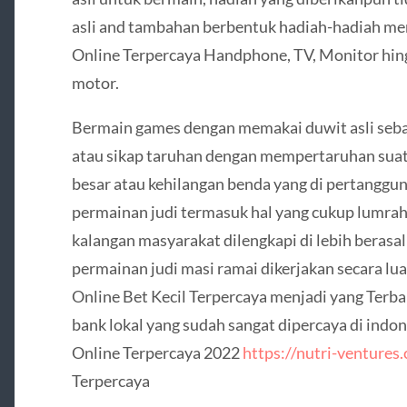
asli and tambahan berbentuk hadiah-hadiah mena
Online Terpercaya Handphone, TV, Monitor hin
motor.
Bermain games dengan memakai duwit asli seba
atau sikap taruhan dengan mempertaruhan suat
besar atau kehilangan benda yang di pertanggun
permainan judi termasuk hal yang cukup lumrah
kalangan masyarakat dilengkapi di lebih berasal 
permainan judi masi ramai dikerjakan secara luas
Online Bet Kecil Terpercaya menjadi yang Terb
bank lokal yang sudah sangat dipercaya di indo
Online Terpercaya 2022
https://nutri-ventures
Terpercaya