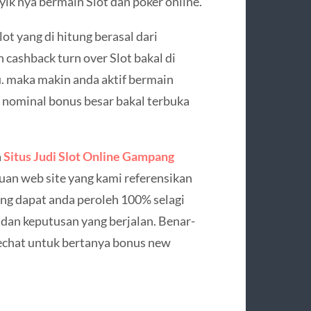
ik nya bermain Slot dan poker online.
lot yang di hitung berasal dari
 cashback turn over Slot bakal di
u. maka makin anda aktif bermain
nominal bonus besar bakal terbuka
a
Situs Judi Slot Online Gampang
uan web site yang kami referensikan
g dapat anda peroleh 100% selagi
dan keputusan yang berjalan. Benar-
vechat untuk bertanya bonus new