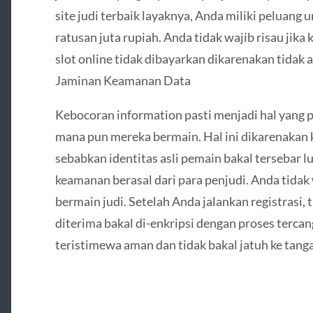
site judi terbaik layaknya, Anda miliki peluang u
ratusan juta rupiah. Anda tidak wajib risau ji
slot online tidak dibayarkan dikarenakan tidak
Jaminan Keamanan Data
Kebocoran information pasti menjadi hal yang pa
mana pun mereka bermain. Hal ini dikarenakan 
sebabkan identitas asli pemain bakal tersebar
keamanan berasal dari para penjudi. Anda tidak w
bermain judi. Setelah Anda jalankan registrasi, 
diterima bakal di-enkripsi dengan proses tercan
teristimewa aman dan tidak bakal jatuh ke tang