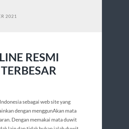
R 2021
LINE RESMI
 TERBESAR
i Indonesia sebagai web site yang
imainkan dengan menggunAkan mata
ayaran. Dengan memakai mata duwit
dak lain dan tidak bukan ialah duwit