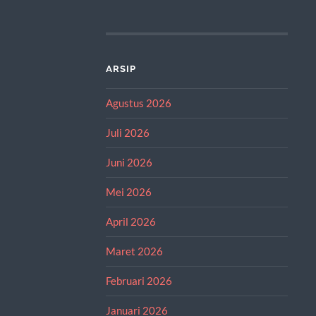
ARSIP
Agustus 2026
Juli 2026
Juni 2026
Mei 2026
April 2026
Maret 2026
Februari 2026
Januari 2026