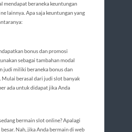
kal mendapat beraneka keuntungan
line lainnya. Apa saja keuntungan yang
 antaranya:
endapatkan bonus dan promosi
igunakan sebagai tambahan modal
 judi miliki beraneka bonus dan
Mulai berasal dari judi slot banyak
r ada untuk didapat jika Anda
sedang bermain slot online? Apalagi
 besar. Nah, jika Anda bermain di web