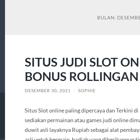
BULAN:
DESEMBE
SITUS JUDI SLOT ON
BONUS ROLLINGAN
DESEMBER 30, 2021
/
SOPHIE
Situs Slot online paling dipercaya dan Terkini d
sediakan permainan atau games judi online d
duwit asli layaknya Rupiah sebagai alat pemb
asli untuk bermain, hadiah yang diberikanpun ti