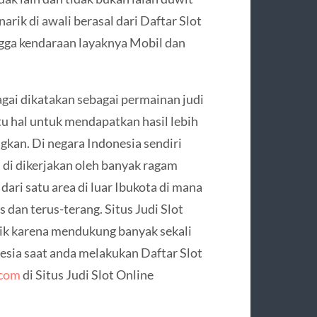
rik di awali berasal dari Daftar Slot
gga kendaraan layaknya Mobil dan
gai dikatakan sebagai permainan judi
u hal untuk mendapatkan hasil lebih
gkan. Di negara Indonesia sendiri
 di dikerjakan oleh banyak ragam
dari satu area di luar Ibukota di mana
 dan terus-terang. Situs Judi Slot
aik karena mendukung banyak sekali
nesia saat anda melakukan Daftar Slot
.com
di Situs Judi Slot Online