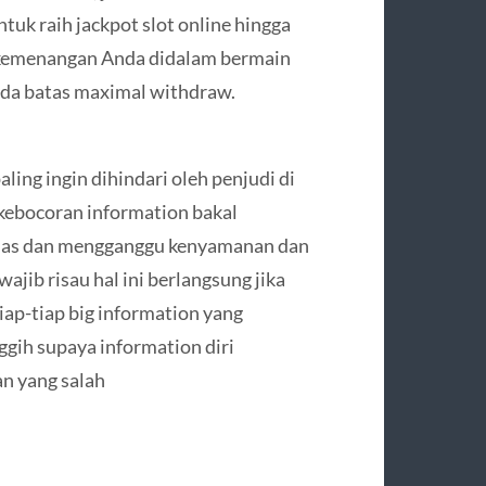
ntuk raih jackpot slot online hingga
ka kemenangan Anda didalam bermain
 ada batas maximal withdraw.
ling ingin dihindari oleh penjudi di
kebocoran information bakal
 luas dan mengganggu kenyamanan dan
ajib risau hal ini berlangsung jika
tiap-tiap big information yang
ggih supaya information diri
an yang salah