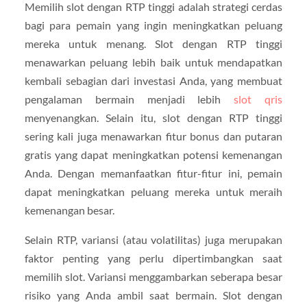
Memilih slot dengan RTP tinggi adalah strategi cerdas
bagi para pemain yang ingin meningkatkan peluang
mereka untuk menang. Slot dengan RTP tinggi
menawarkan peluang lebih baik untuk mendapatkan
kembali sebagian dari investasi Anda, yang membuat
pengalaman bermain menjadi lebih
slot qris
menyenangkan. Selain itu, slot dengan RTP tinggi
sering kali juga menawarkan fitur bonus dan putaran
gratis yang dapat meningkatkan potensi kemenangan
Anda. Dengan memanfaatkan fitur-fitur ini, pemain
dapat meningkatkan peluang mereka untuk meraih
kemenangan besar.
Selain RTP, variansi (atau volatilitas) juga merupakan
faktor penting yang perlu dipertimbangkan saat
memilih slot. Variansi menggambarkan seberapa besar
risiko yang Anda ambil saat bermain. Slot dengan