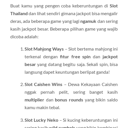
Buat kamu yang pengen coba keberuntungan di
Slot
Thailand
dan lihat sendiri gimana jackpot bisa mengalir
deras, ada beberapa game yang lagi
ngamuk
dan sering
kasih jackpot besar. Beberapa pilihan game yang wajib
dicoba adalah:
Slot Mahjong Ways
– Slot bertema mahjong ini
terkenal dengan
fitur free spin
dan
jackpot
besar
yang datang begitu saja. Sekali spin, bisa
langsung dapet keuntungan berlipat ganda!
Slot Caishen Wins
– Dewa Kekayaan Caishen
nggak pernah pelit, sering banget kasih
multiplier
dan
bonus rounds
yang bikin saldo
kamu makin tebal.
Slot Lucky Neko
– Si kucing keberuntungan ini
sering kasih
wild symbols
yang bikin kombinasi