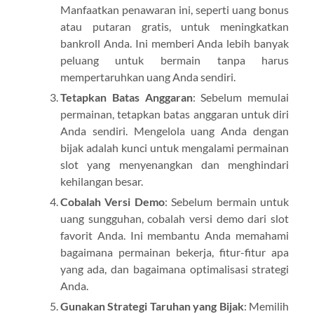
Manfaatkan penawaran ini, seperti uang bonus
atau putaran gratis, untuk meningkatkan
bankroll Anda. Ini memberi Anda lebih banyak
peluang untuk bermain tanpa harus
mempertaruhkan uang Anda sendiri.
Tetapkan Batas Anggaran
: Sebelum memulai
permainan, tetapkan batas anggaran untuk diri
Anda sendiri. Mengelola uang Anda dengan
bijak adalah kunci untuk mengalami permainan
slot yang menyenangkan dan menghindari
kehilangan besar.
Cobalah Versi Demo
: Sebelum bermain untuk
uang sungguhan, cobalah versi demo dari slot
favorit Anda. Ini membantu Anda memahami
bagaimana permainan bekerja, fitur-fitur apa
yang ada, dan bagaimana optimalisasi strategi
Anda.
Gunakan Strategi Taruhan yang Bijak
: Memilih