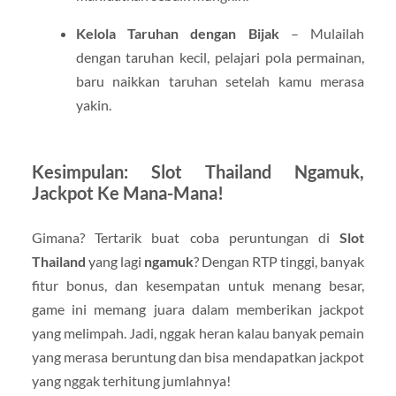
Kelola Taruhan dengan Bijak
– Mulailah
dengan taruhan kecil, pelajari pola permainan,
baru naikkan taruhan setelah kamu merasa
yakin.
Kesimpulan: Slot Thailand Ngamuk,
Jackpot Ke Mana-Mana!
Gimana? Tertarik buat coba peruntungan di
Slot
Thailand
yang lagi
ngamuk
? Dengan RTP tinggi, banyak
fitur bonus, dan kesempatan untuk menang besar,
game ini memang juara dalam memberikan jackpot
yang melimpah. Jadi, nggak heran kalau banyak pemain
yang merasa beruntung dan bisa mendapatkan jackpot
yang nggak terhitung jumlahnya!