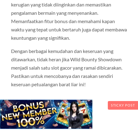
kerugian yang tidak diinginkan dan memastikan
pengalaman bermain yang menyenankan.
Memanfaatkan fitur bonus dan memahami kapan
waktu yang tepat untuk bertaruh juga dapat membawa
keuntungan yang signifikan.
Dengan berbagai kemudahan dan keseruan yang
ditawarkan, tidak heran jika Wild Bounty Showdown
menjadi salah satu slot gacor yang ramai dibicarakan.
Pastikan untuk mencobanya dan rasakan sendiri
keseruan petualangan barat liar ini!
STICKY POST