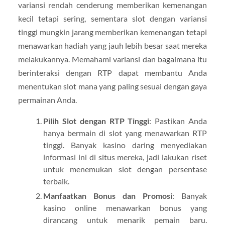
variansi rendah cenderung memberikan kemenangan
kecil tetapi sering, sementara slot dengan variansi
tinggi mungkin jarang memberikan kemenangan tetapi
menawarkan hadiah yang jauh lebih besar saat mereka
melakukannya. Memahami variansi dan bagaimana itu
berinteraksi dengan RTP dapat membantu Anda
menentukan slot mana yang paling sesuai dengan gaya
permainan Anda.
Pilih Slot dengan RTP Tinggi
: Pastikan Anda
hanya bermain di slot yang menawarkan RTP
tinggi. Banyak kasino daring menyediakan
informasi ini di situs mereka, jadi lakukan riset
untuk menemukan slot dengan persentase
terbaik.
Manfaatkan Bonus dan Promosi
: Banyak
kasino online menawarkan bonus yang
dirancang untuk menarik pemain baru.