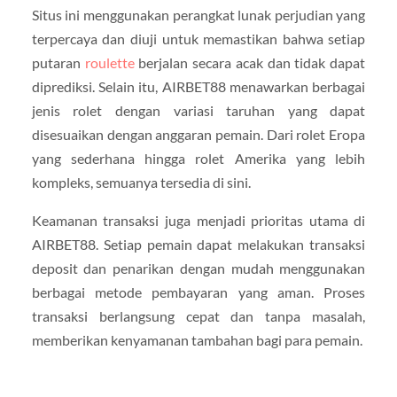
Situs ini menggunakan perangkat lunak perjudian yang
terpercaya dan diuji untuk memastikan bahwa setiap
putaran
roulette
berjalan secara acak dan tidak dapat
diprediksi. Selain itu, AIRBET88 menawarkan berbagai
jenis rolet dengan variasi taruhan yang dapat
disesuaikan dengan anggaran pemain. Dari rolet Eropa
yang sederhana hingga rolet Amerika yang lebih
kompleks, semuanya tersedia di sini.
Keamanan transaksi juga menjadi prioritas utama di
AIRBET88. Setiap pemain dapat melakukan transaksi
deposit dan penarikan dengan mudah menggunakan
berbagai metode pembayaran yang aman. Proses
transaksi berlangsung cepat dan tanpa masalah,
memberikan kenyamanan tambahan bagi para pemain.