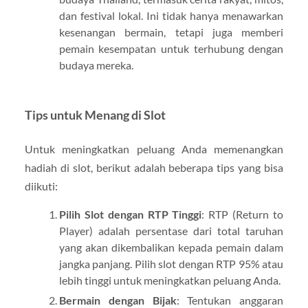
dan festival lokal. Ini tidak hanya menawarkan
kesenangan bermain, tetapi juga memberi
pemain kesempatan untuk terhubung dengan
budaya mereka.
Tips untuk Menang di Slot
Untuk meningkatkan peluang Anda memenangkan
hadiah di slot, berikut adalah beberapa tips yang bisa
diikuti:
Pilih Slot dengan RTP Tinggi
: RTP (Return to
Player) adalah persentase dari total taruhan
yang akan dikembalikan kepada pemain dalam
jangka panjang. Pilih slot dengan RTP 95% atau
lebih tinggi untuk meningkatkan peluang Anda.
Bermain dengan Bijak
: Tentukan anggaran