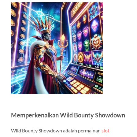
Memperkenalkan Wild Bounty Showdown
Wild Bounty Showdown adalah permainan
slot