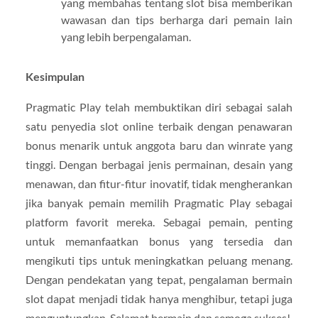
yang membahas tentang slot bisa memberikan
wawasan dan tips berharga dari pemain lain
yang lebih berpengalaman.
Kesimpulan
Pragmatic Play telah membuktikan diri sebagai salah
satu penyedia slot online terbaik dengan penawaran
bonus menarik untuk anggota baru dan winrate yang
tinggi. Dengan berbagai jenis permainan, desain yang
menawan, dan fitur-fitur inovatif, tidak mengherankan
jika banyak pemain memilih Pragmatic Play sebagai
platform favorit mereka. Sebagai pemain, penting
untuk memanfaatkan bonus yang tersedia dan
mengikuti tips untuk meningkatkan peluang menang.
Dengan pendekatan yang tepat, pengalaman bermain
slot dapat menjadi tidak hanya menghibur, tetapi juga
menguntungkan. Selamat bermain dan semoga sukses!