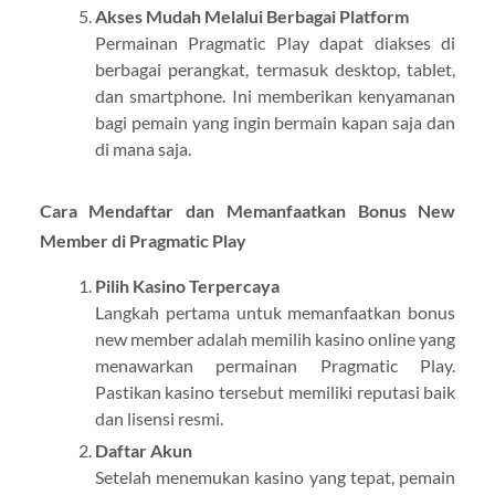
Akses Mudah Melalui Berbagai Platform
Permainan Pragmatic Play dapat diakses di
berbagai perangkat, termasuk desktop, tablet,
dan smartphone. Ini memberikan kenyamanan
bagi pemain yang ingin bermain kapan saja dan
di mana saja.
Cara Mendaftar dan Memanfaatkan Bonus New
Member di Pragmatic Play
Pilih Kasino Terpercaya
Langkah pertama untuk memanfaatkan bonus
new member adalah memilih kasino online yang
menawarkan permainan Pragmatic Play.
Pastikan kasino tersebut memiliki reputasi baik
dan lisensi resmi.
Daftar Akun
Setelah menemukan kasino yang tepat, pemain