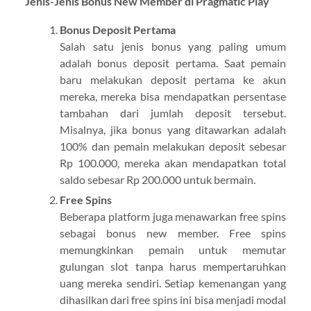
Jenis-Jenis Bonus New Member di Pragmatic Play
Bonus Deposit Pertama
Salah satu jenis bonus yang paling umum
adalah bonus deposit pertama. Saat pemain
baru melakukan deposit pertama ke akun
mereka, mereka bisa mendapatkan persentase
tambahan dari jumlah deposit tersebut.
Misalnya, jika bonus yang ditawarkan adalah
100% dan pemain melakukan deposit sebesar
Rp 100.000, mereka akan mendapatkan total
saldo sebesar Rp 200.000 untuk bermain.
Free Spins
Beberapa platform juga menawarkan free spins
sebagai bonus new member. Free spins
memungkinkan pemain untuk memutar
gulungan slot tanpa harus mempertaruhkan
uang mereka sendiri. Setiap kemenangan yang
dihasilkan dari free spins ini bisa menjadi modal