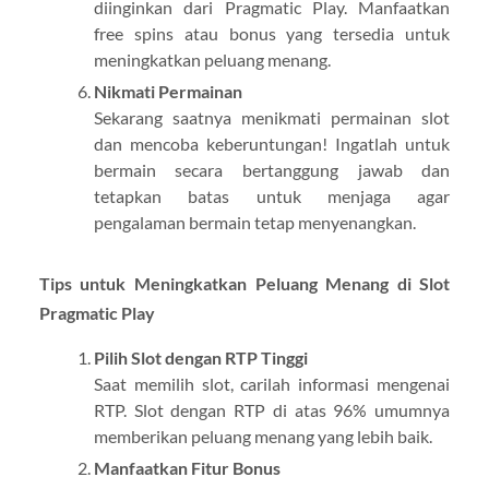
diinginkan dari Pragmatic Play. Manfaatkan
free spins atau bonus yang tersedia untuk
meningkatkan peluang menang.
Nikmati Permainan
Sekarang saatnya menikmati permainan slot
dan mencoba keberuntungan! Ingatlah untuk
bermain secara bertanggung jawab dan
tetapkan batas untuk menjaga agar
pengalaman bermain tetap menyenangkan.
Tips untuk Meningkatkan Peluang Menang di Slot
Pragmatic Play
Pilih Slot dengan RTP Tinggi
Saat memilih slot, carilah informasi mengenai
RTP. Slot dengan RTP di atas 96% umumnya
memberikan peluang menang yang lebih baik.
Manfaatkan Fitur Bonus