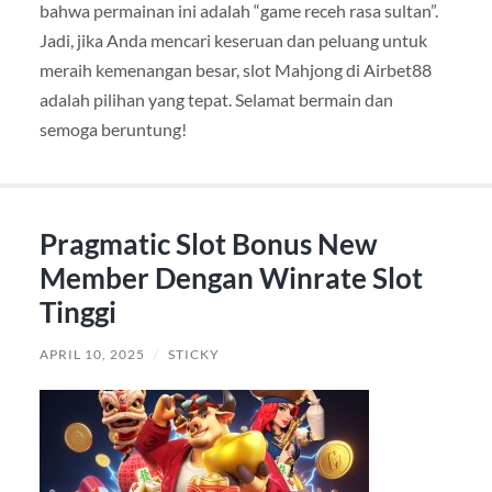
bahwa permainan ini adalah “game receh rasa sultan”.
Jadi, jika Anda mencari keseruan dan peluang untuk
meraih kemenangan besar, slot Mahjong di Airbet88
adalah pilihan yang tepat. Selamat bermain dan
semoga beruntung!
Pragmatic Slot Bonus New
Member Dengan Winrate Slot
Tinggi
APRIL 10, 2025
/
STICKY