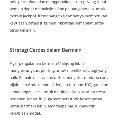
pola permainan dan menggunakan strategi yang tepat,
pemain dapat memaksimalkan peluang mereka untuk
meraih jackpot. Kemenangan tidak hanya memberikan
kepuasan, tetapi juga meningkatkan semangat untuk
terus bermain.
Strategi Cerdas dalam Bermain
Agar pengalaman bermain Mahjong lebih
menguntungkan, penting untuk memiliki strategi yang
baik. Pemain disarankan untuk mengatur modal secara
bijak. Jika Anda memulai dengan taruhan 100, gunakan
kemenangan kecil untuk meningkatkan taruhan secara
perlahan-lahan. Ini juga memberi Anda kesempatan
untuk bermain lebih lama tanpa harus khawatir
kehabisan modal.