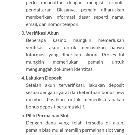
perlu mendaftar dengan mengisi formulir
pendaftaran. Biasanya, pemain diharuskan
memberikan informasi dasar seperti nama,
email, dan nomor telepon.
Verifikasi Akun
Beberapa kasino mungkin memerlukan
verifikasi akun untuk memastikan bahwa
informasi yang diberikan akurat. Proses ini
mungkin memerlukan pemain untuk
mengunggah dokumen identitas.
Lakukan Deposit
Setelah akun terverifikasi, lakukan deposit
sesuai dengan syarat dan ketentuan bonus new
member. Pastikan untuk memeriksa apakah
bonus deposit pertama aktif.
Pilih Permainan Slot
Dengan dana yang telah tersedia di akun,
pemain bisa mulai memilih permainan slot yang