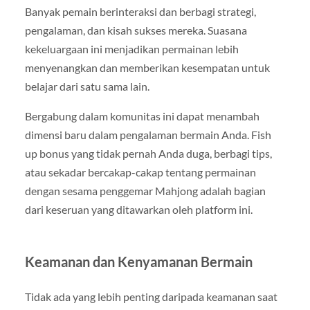
Banyak pemain berinteraksi dan berbagi strategi,
pengalaman, dan kisah sukses mereka. Suasana
kekeluargaan ini menjadikan permainan lebih
menyenangkan dan memberikan kesempatan untuk
belajar dari satu sama lain.
Bergabung dalam komunitas ini dapat menambah
dimensi baru dalam pengalaman bermain Anda. Fish
up bonus yang tidak pernah Anda duga, berbagi tips,
atau sekadar bercakap-cakap tentang permainan
dengan sesama penggemar Mahjong adalah bagian
dari keseruan yang ditawarkan oleh platform ini.
Keamanan dan Kenyamanan Bermain
Tidak ada yang lebih penting daripada keamanan saat