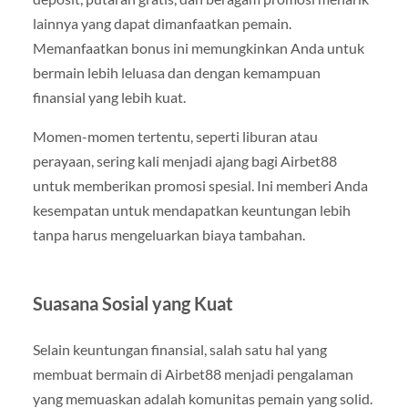
lainnya yang dapat dimanfaatkan pemain.
Memanfaatkan bonus ini memungkinkan Anda untuk
bermain lebih leluasa dan dengan kemampuan
finansial yang lebih kuat.
Momen-momen tertentu, seperti liburan atau
perayaan, sering kali menjadi ajang bagi Airbet88
untuk memberikan promosi spesial. Ini memberi Anda
kesempatan untuk mendapatkan keuntungan lebih
tanpa harus mengeluarkan biaya tambahan.
Suasana Sosial yang Kuat
Selain keuntungan finansial, salah satu hal yang
membuat bermain di Airbet88 menjadi pengalaman
yang memuaskan adalah komunitas pemain yang solid.