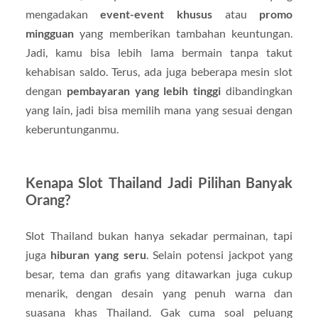
mengadakan
event-event khusus
atau
promo
mingguan
yang memberikan tambahan keuntungan.
Jadi, kamu bisa lebih lama bermain tanpa takut
kehabisan saldo. Terus, ada juga beberapa mesin slot
dengan
pembayaran yang lebih tinggi
dibandingkan
yang lain, jadi bisa memilih mana yang sesuai dengan
keberuntunganmu.
Kenapa Slot Thailand Jadi Pilihan Banyak
Orang?
Slot Thailand bukan hanya sekadar permainan, tapi
juga
hiburan yang seru
. Selain potensi jackpot yang
besar, tema dan grafis yang ditawarkan juga cukup
menarik, dengan desain yang penuh warna dan
suasana khas Thailand. Gak cuma soal peluang