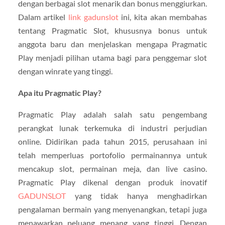
dengan berbagai slot menarik dan bonus menggiurkan.
Dalam artikel
link gadunslot
ini, kita akan membahas
tentang Pragmatic Slot, khususnya bonus untuk
anggota baru dan menjelaskan mengapa Pragmatic
Play menjadi pilihan utama bagi para penggemar slot
dengan winrate yang tinggi.
Apa itu Pragmatic Play?
Pragmatic Play adalah salah satu pengembang
perangkat lunak terkemuka di industri perjudian
online. Didirikan pada tahun 2015, perusahaan ini
telah memperluas portofolio permainannya untuk
mencakup slot, permainan meja, dan live casino.
Pragmatic Play dikenal dengan produk inovatif
GADUNSLOT
yang tidak hanya menghadirkan
pengalaman bermain yang menyenangkan, tetapi juga
menawarkan peluang menang yang tinggi. Dengan