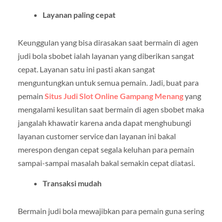
Layanan paling cepat
Keunggulan yang bisa dirasakan saat bermain di agen
judi bola sbobet ialah layanan yang diberikan sangat
cepat. Layanan satu ini pasti akan sangat
menguntungkan untuk semua pemain. Jadi, buat para
pemain
Situs Judi Slot Online Gampang Menang
yang
mengalami kesulitan saat bermain di agen sbobet maka
jangalah khawatir karena anda dapat menghubungi
layanan customer service dan layanan ini bakal
merespon dengan cepat segala keluhan para pemain
sampai-sampai masalah bakal semakin cepat diatasi.
Transaksi mudah
Bermain judi bola mewajibkan para pemain guna sering