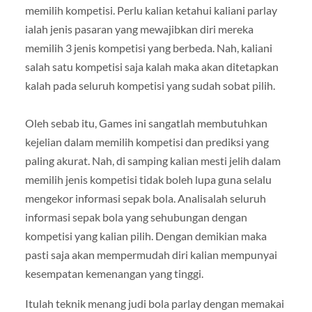
memilih kompetisi. Perlu kalian ketahui kaliani parlay
ialah jenis pasaran yang mewajibkan diri mereka
memilih 3 jenis kompetisi yang berbeda. Nah, kaliani
salah satu kompetisi saja kalah maka akan ditetapkan
kalah pada seluruh kompetisi yang sudah sobat pilih.
Oleh sebab itu, Games ini sangatlah membutuhkan
kejelian dalam memilih kompetisi dan prediksi yang
paling akurat. Nah, di samping kalian mesti jelih dalam
memilih jenis kompetisi tidak boleh lupa guna selalu
mengekor informasi sepak bola. Analisalah seluruh
informasi sepak bola yang sehubungan dengan
kompetisi yang kalian pilih. Dengan demikian maka
pasti saja akan mempermudah diri kalian mempunyai
kesempatan kemenangan yang tinggi.
Itulah teknik menang judi bola parlay dengan memakai