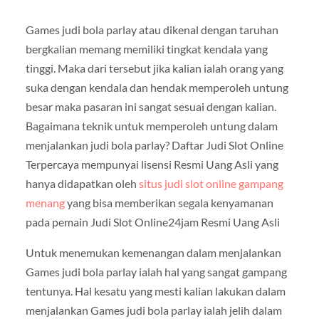
Games judi bola parlay atau dikenal dengan taruhan
bergkalian memang memiliki tingkat kendala yang
tinggi. Maka dari tersebut jika kalian ialah orang yang
suka dengan kendala dan hendak memperoleh untung
besar maka pasaran ini sangat sesuai dengan kalian.
Bagaimana teknik untuk memperoleh untung dalam
menjalankan judi bola parlay? Daftar Judi Slot Online
Terpercaya mempunyai lisensi Resmi Uang Asli yang
hanya didapatkan oleh
situs judi slot online gampang
menang
yang bisa memberikan segala kenyamanan
pada pemain Judi Slot Online24jam Resmi Uang Asli
Untuk menemukan kemenangan dalam menjalankan
Games judi bola parlay ialah hal yang sangat gampang
tentunya. Hal kesatu yang mesti kalian lakukan dalam
menjalankan Games judi bola parlay ialah jelih dalam