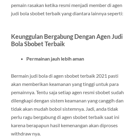
pemain rasakan ketika resmi menjadi member di agen
judi bola sbobet terbaik yang diantara lainnya seperti:
Keunggulan Bergabung Dengan Agen Judi
Bola Sbobet Terbaik
Permainan jauh lebih aman
Bermain judi bola di agen sbobet terbaik 2021 pasti
akan memberikan keamanan yang tinggi untuk para
pemainnya. Tentu saja setiap agen resmi sbobet sudah
dilengkapi dengan sistem keamanan yang canggih dan
tidak akan mudah bobol sistemnya. Jadi, anda tidak
perlu ragu bergabung di agen sbobet terbaik saat ini
karena berapapun hasil kemenangan akan diproses
withdraw nya.