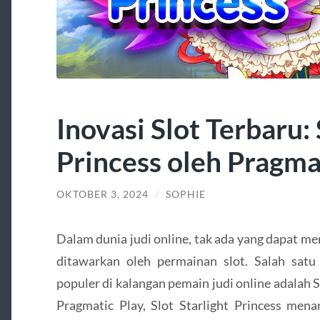
Inovasi Slot Terbaru: 
Princess oleh Pragma
OKTOBER 3, 2024
/
SOPHIE
Dalam dunia judi online, tak ada yang dapat m
ditawarkan oleh permainan slot. Salah satu
populer di kalangan pemain judi online adalah 
Pragmatic Play, Slot Starlight Princess men