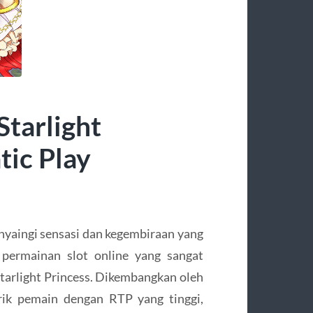
Starlight
tic Play
enyaingi sensasi dan kegembiraan yang
 permainan slot online yang sangat
Starlight Princess. Dikembangkan oleh
arik pemain dengan RTP yang tinggi,