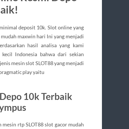
aik!
minimal deposit 10k. Slot online yang
r mudah maxwin hari Ini yang menjadi
berdasarkan hasil analisa yang kami
 kecil Indonesia bahwa dari sekian
enis mesin slot SLOT88 yang menjadi
pragmatic play yaitu
 Depo 10k Terbaik
lympus
n mesin rtp SLOT88 slot gacor mudah