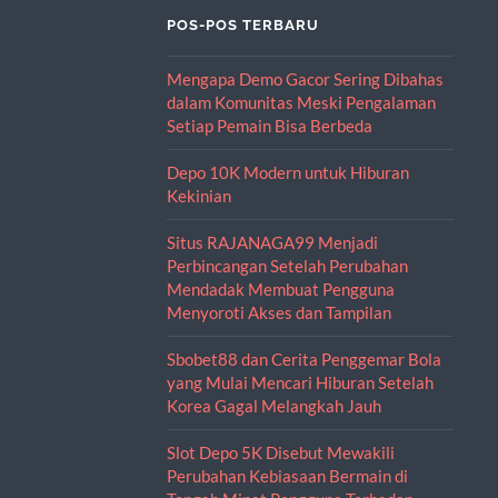
POS-POS TERBARU
Mengapa Demo Gacor Sering Dibahas
dalam Komunitas Meski Pengalaman
Setiap Pemain Bisa Berbeda
Depo 10K Modern untuk Hiburan
Kekinian
Situs RAJANAGA99 Menjadi
Perbincangan Setelah Perubahan
Mendadak Membuat Pengguna
Menyoroti Akses dan Tampilan
Sbobet88 dan Cerita Penggemar Bola
yang Mulai Mencari Hiburan Setelah
Korea Gagal Melangkah Jauh
Slot Depo 5K Disebut Mewakili
Perubahan Kebiasaan Bermain di