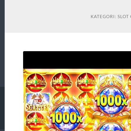
KATEGORI:
SLOT