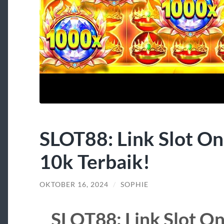
SLOT88: Link Slot O
10k Terbaik!
OKTOBER 16, 2024
/
SOPHIE
SLOT88: Link Slot O