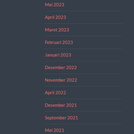
Mei 2023
April 2023
Maret 2023
Februari 2023
Januari 2023
Desember 2022
November 2022
April 2022
Desember 2021
September 2021
Mei 2021