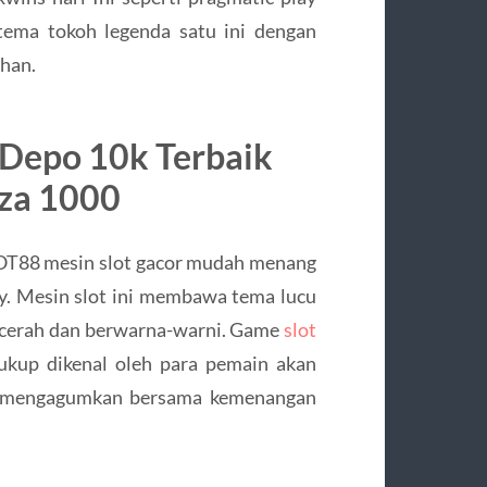
tema tokoh legenda satu ini dengan
han.
 Depo 10k Terbaik
za 1000
OT88 mesin slot gacor mudah menang
ay. Mesin slot ini membawa tema lucu
 cerah dan berwarna-warni. Game
slot
kup dikenal oleh para pemain akan
ng mengagumkan bersama kemenangan