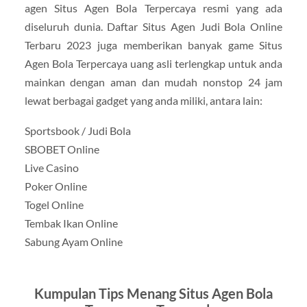
agen Situs Agen Bola Terpercaya resmi yang ada
diseluruh dunia. Daftar Situs Agen Judi Bola Online
Terbaru 2023 juga memberikan banyak game Situs
Agen Bola Terpercaya uang asli terlengkap untuk anda
mainkan dengan aman dan mudah nonstop 24 jam
lewat berbagai gadget yang anda miliki, antara lain:
Sportsbook / Judi Bola
SBOBET Online
Live Casino
Poker Online
Togel Online
Tembak Ikan Online
Sabung Ayam Online
Kumpulan Tips Menang Situs Agen Bola