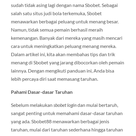
sudah tidak asing lagi dengan nama Sbobet. Sebagai
salah satu situs judi bola terkemuka, Sbobet
menawarkan berbagai peluang untuk menang besar.
Namun, tidak semua pemain berhasil meraih
kemenangan. Banyak dari mereka yang masih mencari
cara untuk meningkatkan peluang menang mereka.
Dalam artikel ini, kita akan membahas tips dan trik
menang di Sbobet yang jarang dibocorkan oleh pemain
lainnya. Dengan mengikuti panduan ini, Anda bisa
lebih percaya diri saat memasang taruhan.
Pahami Dasar-dasar Taruhan
Sebelum melakukan
sbobet login
dan mulai bertaruh,
sangat penting untuk memahami dasar-dasar taruhan
yang ada. Sbobet88 menawarkan berbagai jenis
taruhan, mulai dari taruhan sederhana hingga taruhan