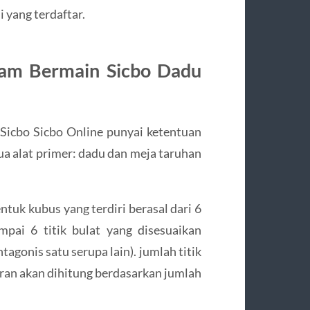
 yang terdaftar.
lam Bermain Sicbo Dadu
icbo Sicbo Online punyai ketentuan
a alat primer: dadu dan meja taruhan
ntuk kubus yang terdiri berasal dari 6
mpai 6 titik bulat yang disesuaikan
agonis satu serupa lain). jumlah titik
aran akan dihitung berdasarkan jumlah