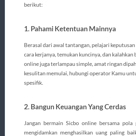
berikut:
1. Pahami Ketentuan Mainnya
Berasal dari awal tantangan, pelajari keputus
cara kerjanya, temukan kuncinya, dan kalahkan
online juga terlampau simple, amat ringan dip
kesulitan memulai, hubungi operator Kamu untu
spesifik.
2. Bangun Keuangan Yang Cerdas
Jangan bermain Sicbo online bersama pola
mengidamkan menghasilkan uang paling bai