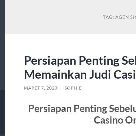
TAG:
AGEN S
Persiapan Penting S
Memainkan Judi Casi
MARET 7, 2023
/
SOPHIE
Persiapan Penting Sebe
Casino On