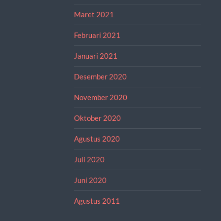
Maret 2021
Februari 2021
Januari 2021
Desember 2020
November 2020
Oktober 2020
Agustus 2020
Juli 2020
Juni 2020
Agustus 2011