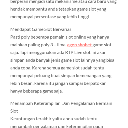
berperan menjadi satu mekanisme atau cara baru yang
hendak membantu anda tetapkan game slot yang
mempunyai persentase yang lebih tinggi.
Mendapat Game Slot Bervariasi
Pasti poly beberapa pemain slot online yang hanya
mainkan paling poly 3 – lima
agen sbobet
game slot
saja. Tapi menggunakan ada RTP Live slot ini akan
simpan anda banyak jenis game slot lainnya yang bisa
anda coba. Karena semua game slot sudah tentu
mempunyai peluang buat simpan kemenangan yang
lebih besar , karena itu jangan sampai berpatokan
hanya beberapa game saja.
Menambah Keterampilan Dan Pengalaman Bermain
Slot
Keuntungan terakhir yaitu anda sudah tentu
menambah pengalaman dan keterampilan pada