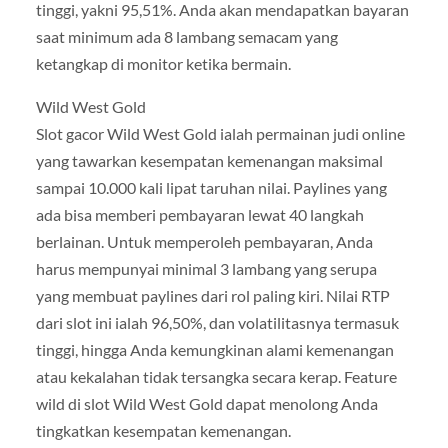
tinggi, yakni 95,51%. Anda akan mendapatkan bayaran
saat minimum ada 8 lambang semacam yang
ketangkap di monitor ketika bermain.
Wild West Gold
Slot gacor Wild West Gold ialah permainan judi online
yang tawarkan kesempatan kemenangan maksimal
sampai 10.000 kali lipat taruhan nilai. Paylines yang
ada bisa memberi pembayaran lewat 40 langkah
berlainan. Untuk memperoleh pembayaran, Anda
harus mempunyai minimal 3 lambang yang serupa
yang membuat paylines dari rol paling kiri. Nilai RTP
dari slot ini ialah 96,50%, dan volatilitasnya termasuk
tinggi, hingga Anda kemungkinan alami kemenangan
atau kekalahan tidak tersangka secara kerap. Feature
wild di slot Wild West Gold dapat menolong Anda
tingkatkan kesempatan kemenangan.