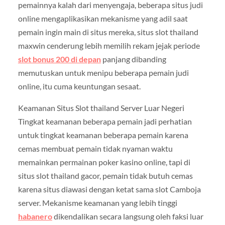
pemainnya kalah dari menyengaja, beberapa situs judi
online mengaplikasikan mekanisme yang adil saat
pemain ingin main di situs mereka, situs slot thailand
maxwin cenderung lebih memilih rekam jejak periode
slot bonus 200 di depan
panjang dibanding
memutuskan untuk menipu beberapa pemain judi
online, itu cuma keuntungan sesaat.
Keamanan Situs Slot thailand Server Luar Negeri
Tingkat keamanan beberapa pemain jadi perhatian
untuk tingkat keamanan beberapa pemain karena
cemas membuat pemain tidak nyaman waktu
memainkan permainan poker kasino online, tapi di
situs slot thailand gacor, pemain tidak butuh cemas
karena situs diawasi dengan ketat sama slot Camboja
server. Mekanisme keamanan yang lebih tinggi
habanero
dikendalikan secara langsung oleh faksi luar