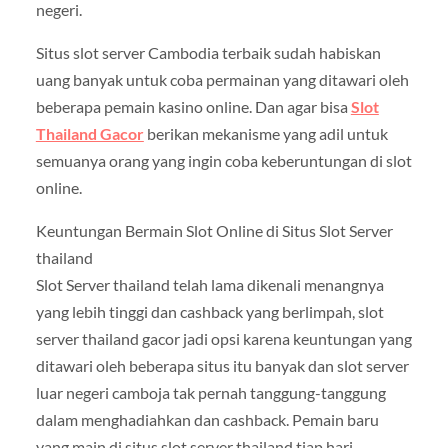
negeri.
Situs slot server Cambodia terbaik sudah habiskan
uang banyak untuk coba permainan yang ditawari oleh
beberapa pemain kasino online. Dan agar bisa
Slot
Thailand Gacor
berikan mekanisme yang adil untuk
semuanya orang yang ingin coba keberuntungan di slot
online.
Keuntungan Bermain Slot Online di Situs Slot Server
thailand
Slot Server thailand telah lama dikenali menangnya
yang lebih tinggi dan cashback yang berlimpah, slot
server thailand gacor jadi opsi karena keuntungan yang
ditawari oleh beberapa situs itu banyak dan slot server
luar negeri camboja tak pernah tanggung-tanggung
dalam menghadiahkan dan cashback. Pemain baru
yang main di situs slot server thailand tiap hari,