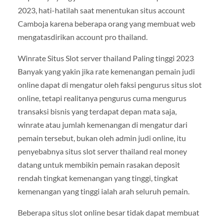
2023, hati-hatilah saat menentukan situs account
Camboja karena beberapa orang yang membuat web
mengatasdirikan account pro thailand.
Winrate Situs Slot server thailand Paling tinggi 2023
Banyak yang yakin jika rate kemenangan pemain judi
online dapat di mengatur oleh faksi pengurus situs slot
online, tetapi realitanya pengurus cuma mengurus
transaksi bisnis yang terdapat depan mata saja,
winrate atau jumlah kemenangan di mengatur dari
pemain tersebut, bukan oleh admin judi online, itu
penyebabnya situs slot server thailand real money
datang untuk membikin pemain rasakan deposit
rendah tingkat kemenangan yang tinggi, tingkat
kemenangan yang tinggi ialah arah seluruh pemain.
Beberapa situs slot online besar tidak dapat membuat