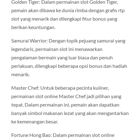
Golden Tiger: Dalam permainan slot Golden Tiger,
pemain akan dibawa ke dunia rimba dengan grafis rtp
slot yang menarik dan dilengkapi fitur bonus yang
berikan keuntungan.
Samurai Warrior: Dengan topik pejuang samurai yang
legendaris, permainan slot ini menawarkan
pengalaman bermain yang luar biasa dan penuh
perlakuan, dilengkapi beberapa opsi bonus dan hadiah
menarik.
Master Chef: Untuk beberapa pecinta kuliner,
permainan slot online Master Chef jadi pilihan yang
tepat. Dalam permainan ini, pemain akan dapatkan
banyak simbol makanan lezat yang akan mengantarkan
ke kemenangan besar.
Fortune Hong Bao: Dalam permainan slot online