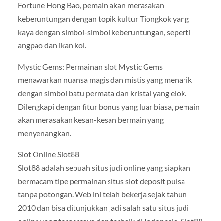
Fortune Hong Bao, pemain akan merasakan
keberuntungan dengan topik kultur Tiongkok yang
kaya dengan simbol-simbol keberuntungan, seperti
angpao dan ikan koi.
Mystic Gems: Permainan slot Mystic Gems
menawarkan nuansa magis dan mistis yang menarik
dengan simbol batu permata dan kristal yang elok.
Dilengkapi dengan fitur bonus yang luar biasa, pemain
akan merasakan kesan-kesan bermain yang
menyenangkan.
Slot Online Slot88
Slot88 adalah sebuah situs judi online yang siapkan
bermacam tipe permainan situs slot deposit pulsa
tanpa potongan. Web ini telah bekerja sejak tahun
2010 dan bisa ditunjukkan jadi salah satu situs judi
online yang terpercaya dan terbaik di Indonesia. Slot88