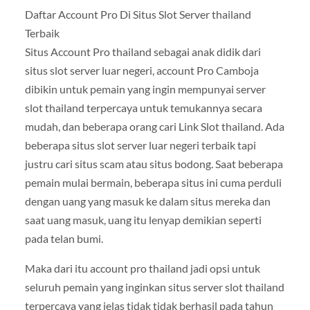
Daftar Account Pro Di Situs Slot Server thailand
Terbaik
Situs Account Pro thailand sebagai anak didik dari
situs slot server luar negeri, account Pro Camboja
dibikin untuk pemain yang ingin mempunyai server
slot thailand terpercaya untuk temukannya secara
mudah, dan beberapa orang cari Link Slot thailand. Ada
beberapa situs slot server luar negeri terbaik tapi
justru cari situs scam atau situs bodong. Saat beberapa
pemain mulai bermain, beberapa situs ini cuma perduli
dengan uang yang masuk ke dalam situs mereka dan
saat uang masuk, uang itu lenyap demikian seperti
pada telan bumi.
Maka dari itu account pro thailand jadi opsi untuk
seluruh pemain yang inginkan situs server slot thailand
terpercaya yang jelas tidak tidak berhasil pada tahun