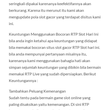
seringkali dipakai karenanya keefektifannya akan
berkurang. Karena itu merunut itu kami akan
mengupdate pola slot gacor yang terdapat disitus kami
ini.
Keuntungan Menggunakan Bocoran RTP Slot Hari Ini
bila anda ingin ketahui apa keuntungan yang didapat
bila memakai bocoran situs slot gacor RTP Slot hari ini.
bila anda mempunyai pertanyaan misalnya itu,
karenanya kami menggunakan bahagia hati akan
simpan sejumlah keuntungan yang dibikin bila bermain
memakai RTP Live yang sudah dipersiapkan. Berikut
Keuntungannya :
Tambahkan Peluang Kemenangan
Sudah tentu pada bermain game slot online yang
paling disaksikan yaitu kemenangan. Di sini RTP