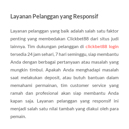
Layanan Pelanggan yang Responsif
Layanan pelanggan yang baik adalah salah satu faktor
penting yang membedakan Clickbet88 dari situs judi
lainnya. Tim dukungan pelanggan di
clickbet88 login
tersedia 24 jam sehari, 7 hari seminggu, siap membantu
Anda dengan berbagai pertanyaan atau masalah yang
mungkin timbul. Apakah Anda menghadapi masalah
saat melakukan deposit, atau butuh bantuan dalam
memahami permainan, tim customer service yang
ramah dan profesional akan siap membantu Anda
kapan saja. Layanan pelanggan yang responsif ini
menjadi salah satu nilai tambah yang diakui oleh para
pemain.