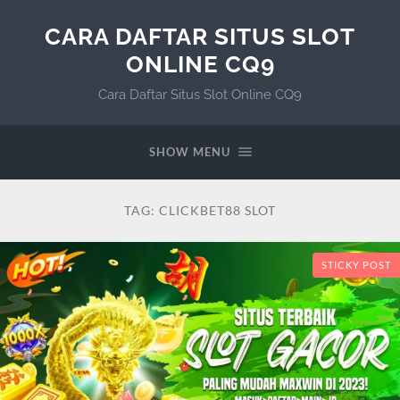
CARA DAFTAR SITUS SLOT
ONLINE CQ9
Cara Daftar Situs Slot Online CQ9
SHOW MENU
TAG:
CLICKBET88 SLOT
STICKY POST