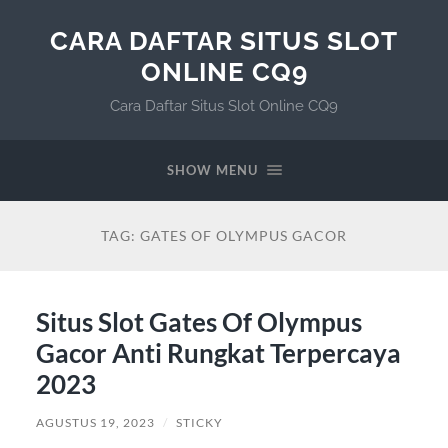
CARA DAFTAR SITUS SLOT
ONLINE CQ9
Cara Daftar Situs Slot Online CQ9
SHOW MENU
TAG:
GATES OF OLYMPUS GACOR
Situs Slot Gates Of Olympus
Gacor Anti Rungkat Terpercaya
2023
AGUSTUS 19, 2023
/
STICKY