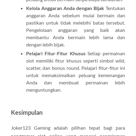
Kelola Anggaran Anda dengan Bijak
Tentukan
anggaran Anda sebelum mulai bermain dan
pastikan untuk tidak melebihi batas tersebut.
Pengelolaan anggaran yang baik akan
membantu Anda bermain lebih lama dan
dengan lebih bijak.
Pelajari Fitur-Fitur Khusus
Setiap permainan
slot memiliki fitur khusus seperti simbol wild,
scatter, dan bonus round. Pelajari fitur-fitur ini
untuk memaksimalkan peluang kemenangan
Anda dan membuat permainan lebih
menguntungkan.
Kesimpulan
Joker123 Gaming adalah pilihan tepat bagi para
penggemar slot online yang mencari pengalaman