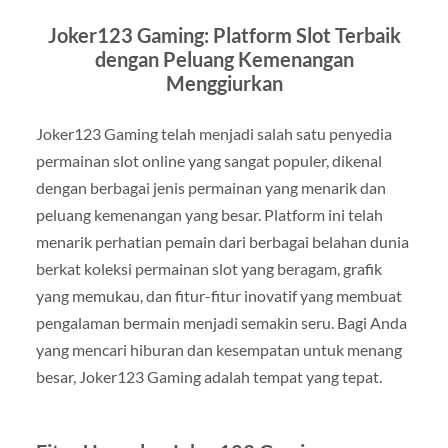
Joker123 Gaming: Platform Slot Terbaik
dengan Peluang Kemenangan
Menggiurkan
Joker123 Gaming telah menjadi salah satu penyedia
permainan slot online yang sangat populer, dikenal
dengan berbagai jenis permainan yang menarik dan
peluang kemenangan yang besar. Platform ini telah
menarik perhatian pemain dari berbagai belahan dunia
berkat koleksi permainan slot yang beragam, grafik
yang memukau, dan fitur-fitur inovatif yang membuat
pengalaman bermain menjadi semakin seru. Bagi Anda
yang mencari hiburan dan kesempatan untuk menang
besar, Joker123 Gaming adalah tempat yang tepat.