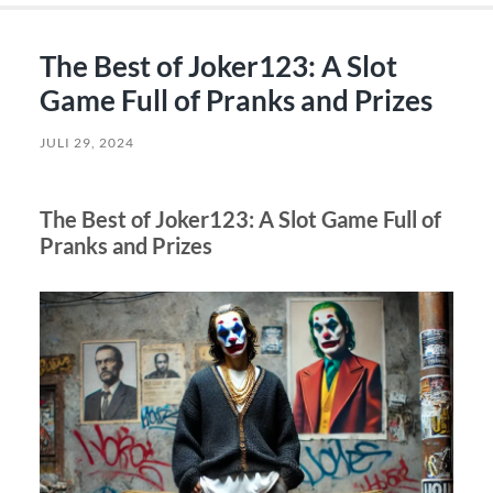
The Best of Joker123: A Slot
Game Full of Pranks and Prizes
JULI 29, 2024
The Best of Joker123: A Slot Game Full of
Pranks and Prizes