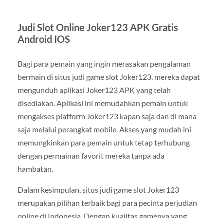
Judi Slot Online Joker123 APK Gratis
Android IOS
Bagi para pemain yang ingin merasakan pengalaman
bermain di situs judi game slot Joker123, mereka dapat
mengunduh aplikasi Joker123 APK yang telah
disediakan. Aplikasi ini memudahkan pemain untuk
mengakses platform Joker123 kapan saja dan di mana
saja melalui perangkat mobile. Akses yang mudah ini
memungkinkan para pemain untuk tetap terhubung
dengan permainan favorit mereka tanpa ada
hambatan.
Dalam kesimpulan, situs judi game slot Joker123
merupakan pilihan terbaik bagi para pecinta perjudian
online di Indonesia. Dengan kualitas gamenya yang