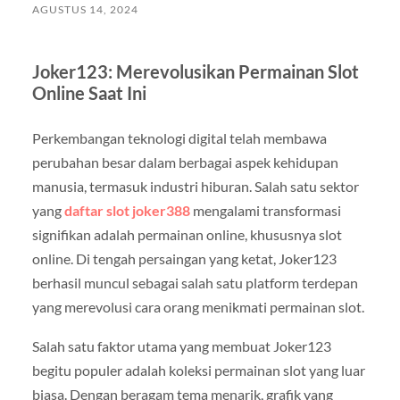
AGUSTUS 14, 2024
Joker123: Merevolusikan Permainan Slot
Online Saat Ini
Perkembangan teknologi digital telah membawa
perubahan besar dalam berbagai aspek kehidupan
manusia, termasuk industri hiburan. Salah satu sektor
yang
daftar slot joker388
mengalami transformasi
signifikan adalah permainan online, khususnya slot
online. Di tengah persaingan yang ketat, Joker123
berhasil muncul sebagai salah satu platform terdepan
yang merevolusi cara orang menikmati permainan slot.
Salah satu faktor utama yang membuat Joker123
begitu populer adalah koleksi permainan slot yang luar
biasa. Dengan beragam tema menarik, grafik yang