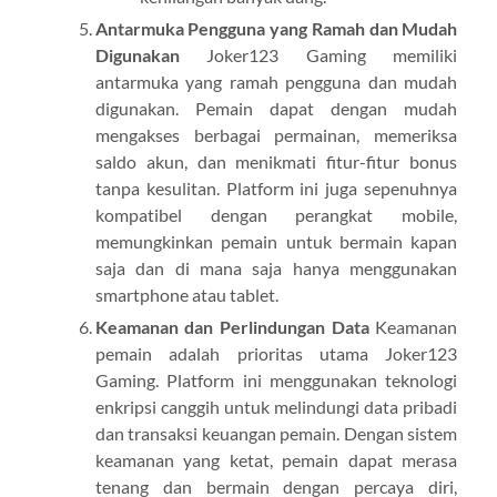
Antarmuka Pengguna yang Ramah dan Mudah
Digunakan
Joker123 Gaming memiliki
antarmuka yang ramah pengguna dan mudah
digunakan. Pemain dapat dengan mudah
mengakses berbagai permainan, memeriksa
saldo akun, dan menikmati fitur-fitur bonus
tanpa kesulitan. Platform ini juga sepenuhnya
kompatibel dengan perangkat mobile,
memungkinkan pemain untuk bermain kapan
saja dan di mana saja hanya menggunakan
smartphone atau tablet.
Keamanan dan Perlindungan Data
Keamanan
pemain adalah prioritas utama Joker123
Gaming. Platform ini menggunakan teknologi
enkripsi canggih untuk melindungi data pribadi
dan transaksi keuangan pemain. Dengan sistem
keamanan yang ketat, pemain dapat merasa
tenang dan bermain dengan percaya diri,