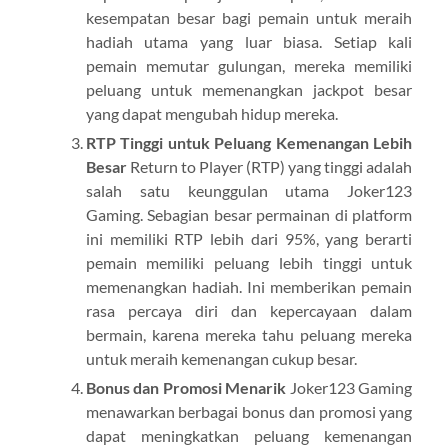
kesempatan besar bagi pemain untuk meraih
hadiah utama yang luar biasa. Setiap kali
pemain memutar gulungan, mereka memiliki
peluang untuk memenangkan jackpot besar
yang dapat mengubah hidup mereka.
RTP Tinggi untuk Peluang Kemenangan Lebih
Besar
Return to Player (RTP) yang tinggi adalah
salah satu keunggulan utama Joker123
Gaming. Sebagian besar permainan di platform
ini memiliki RTP lebih dari 95%, yang berarti
pemain memiliki peluang lebih tinggi untuk
memenangkan hadiah. Ini memberikan pemain
rasa percaya diri dan kepercayaan dalam
bermain, karena mereka tahu peluang mereka
untuk meraih kemenangan cukup besar.
Bonus dan Promosi Menarik
Joker123 Gaming
menawarkan berbagai bonus dan promosi yang
dapat meningkatkan peluang kemenangan