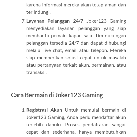
karena informasi mereka akan tetap aman dan
terlindungi.
Layanan Pelanggan 24/7
Joker123 Gaming
menyediakan layanan pelanggan yang siap
membantu pemain kapan saja. Tim dukungan
pelanggan tersedia 24/7 dan dapat dihubungi
melalui live chat, email, atau telepon. Mereka
siap memberikan solusi cepat untuk masalah
atau pertanyaan terkait akun, permainan, atau
transaksi.
Cara Bermain di Joker123 Gaming
Registrasi Akun
Untuk memulai bermain di
Joker123 Gaming, Anda perlu mendaftar akun
terlebih dahulu. Proses pendaftaran sangat
cepat dan sederhana, hanya membutuhkan