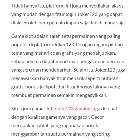
Tidak hanya itu, platform ini juga menyediakan akses
yang mudah dengan fitur login Joker123 yang dapat
diakses oleh para pemain kapan saja dan di mana saja.
Game slot adalah salah satu permainan yang paling
populer di platform Joker123. Dengan ragam pilihan
tema yang menarik dan grafis yang menakjubkan,
setiap pemain dapat menikmati pengalaman bermain
yang seru dan mendebarkan. Selain itu, Joker123 juga
menawarkan banyak fitur menarik seperti putaran
gratis, bonus jackpot, dan fitur khusus lainnya yang
membuat permainan semakin mengasyikkan.
Situs judi game slot
joker123 gaming
juga dikenal
dengan kualitas gamenya yang gacor. Gacor
merupakan istilah yang digunakan untuk
menggambarkan suatu permainan yang sering