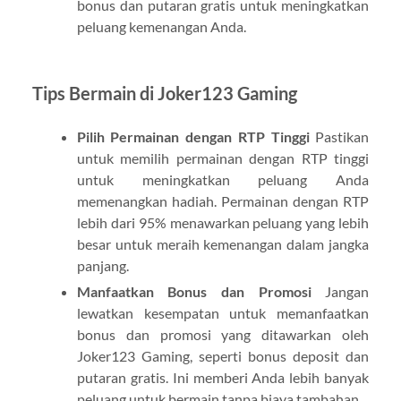
bonus dan putaran gratis untuk meningkatkan
peluang kemenangan Anda.
Tips Bermain di Joker123 Gaming
Pilih Permainan dengan RTP Tinggi
Pastikan
untuk memilih permainan dengan RTP tinggi
untuk meningkatkan peluang Anda
memenangkan hadiah. Permainan dengan RTP
lebih dari 95% menawarkan peluang yang lebih
besar untuk meraih kemenangan dalam jangka
panjang.
Manfaatkan Bonus dan Promosi
Jangan
lewatkan kesempatan untuk memanfaatkan
bonus dan promosi yang ditawarkan oleh
Joker123 Gaming, seperti bonus deposit dan
putaran gratis. Ini memberi Anda lebih banyak
peluang untuk bermain tanpa biaya tambahan.