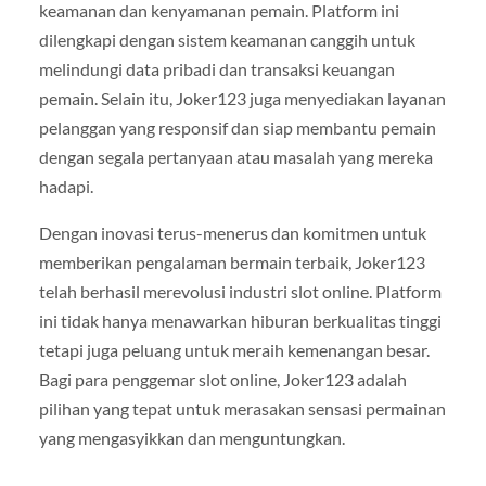
keamanan dan kenyamanan pemain. Platform ini
dilengkapi dengan sistem keamanan canggih untuk
melindungi data pribadi dan transaksi keuangan
pemain. Selain itu, Joker123 juga menyediakan layanan
pelanggan yang responsif dan siap membantu pemain
dengan segala pertanyaan atau masalah yang mereka
hadapi.
Dengan inovasi terus-menerus dan komitmen untuk
memberikan pengalaman bermain terbaik, Joker123
telah berhasil merevolusi industri slot online. Platform
ini tidak hanya menawarkan hiburan berkualitas tinggi
tetapi juga peluang untuk meraih kemenangan besar.
Bagi para penggemar slot online, Joker123 adalah
pilihan yang tepat untuk merasakan sensasi permainan
yang mengasyikkan dan menguntungkan.