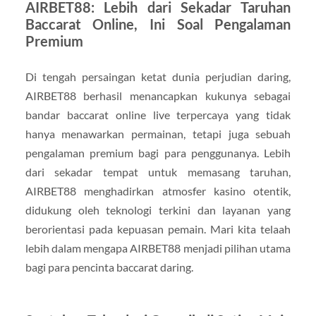
AIRBET88: Lebih dari Sekadar Taruhan
Baccarat Online, Ini Soal Pengalaman
Premium
Di tengah persaingan ketat dunia perjudian daring,
AIRBET88 berhasil menancapkan kukunya sebagai
bandar baccarat online live terpercaya yang tidak
hanya menawarkan permainan, tetapi juga sebuah
pengalaman premium bagi para penggunanya. Lebih
dari sekadar tempat untuk memasang taruhan,
AIRBET88 menghadirkan atmosfer kasino otentik,
didukung oleh teknologi terkini dan layanan yang
berorientasi pada kepuasan pemain. Mari kita telaah
lebih dalam mengapa AIRBET88 menjadi pilihan utama
bagi para pencinta baccarat daring.