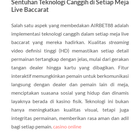
Sentuhan Teknologi Canggih di Setiap Meja
Live Baccarat
Salah satu aspek yang membedakan AIRBET88 adalah
implementasi teknologi canggih dalam setiap meja live
baccarat yang mereka hadirkan. Kualitas
streaming
video definisi tinggi (HD) memastikan setiap detail
permainan tertangkap dengan jelas, mulai dari gerakan
tangan dealer hingga kartu yang dibagikan. Fitur
interaktif memungkinkan pemain untuk berkomunikasi
langsung dengan dealer dan pemain lain di meja,
menciptakan suasana sosial yang hidup dan dinamis
layaknya berada di kasino fisik. Teknologi ini bukan
hanya meningkatkan kualitas visual, tetapi juga
integritas permainan, memberikan rasa aman dan adil
bagi setiap pemain.
casino online