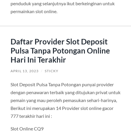
penduduk yang selanjutnya ikut berkeinginan untuk
permainkan slot online.
Daftar Provider Slot Deposit
Pulsa Tanpa Potongan Online
Hari Ini Terakhir
APRIL 13, 2023
/
STICKY
Slot Deposit Pulsa Tanpa Potongan punyai provider
dengan penawaran terbaik yang ditujukan privat untuk
pemain yang mau peroleh pemasukan sehari-harinya,
Berikut ini merupakan 14 Provider slot online gacor
777 terakhir hari ini :
Slot Online CQ9