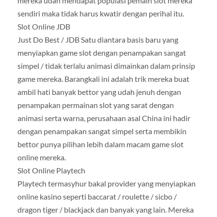
mereka udah mendapat populasi pemain slot mereka
sendiri maka tidak harus kwatir dengan perihal itu.
Slot Online JDB
Just Do Best / JDB Satu diantara basis baru yang
menyiapkan game slot dengan penampakan sangat
simpel / tidak terlalu animasi dimainkan dalam prinsip
game mereka. Barangkali ini adalah trik mereka buat
ambil hati banyak bettor yang udah jenuh dengan
penampakan permainan slot yang sarat dengan
animasi serta warna, perusahaan asal China ini hadir
dengan penampakan sangat simpel serta membikin
bettor punya pilihan lebih dalam macam game slot
online mereka.
Slot Online Playtech
Playtech termasyhur bakal provider yang menyiapkan
online kasino seperti baccarat / roulette / sicbo /
dragon tiger / blackjack dan banyak yang lain. Mereka