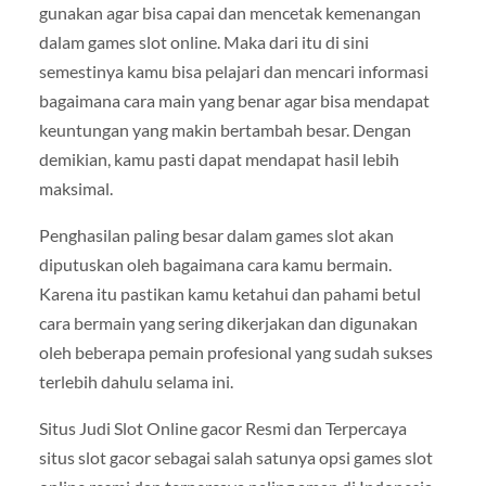
gunakan agar bisa capai dan mencetak kemenangan
dalam games slot online. Maka dari itu di sini
semestinya kamu bisa pelajari dan mencari informasi
bagaimana cara main yang benar agar bisa mendapat
keuntungan yang makin bertambah besar. Dengan
demikian, kamu pasti dapat mendapat hasil lebih
maksimal.
Penghasilan paling besar dalam games slot akan
diputuskan oleh bagaimana cara kamu bermain.
Karena itu pastikan kamu ketahui dan pahami betul
cara bermain yang sering dikerjakan dan digunakan
oleh beberapa pemain profesional yang sudah sukses
terlebih dahulu selama ini.
Situs Judi Slot Online gacor Resmi dan Terpercaya
situs slot gacor sebagai salah satunya opsi games slot