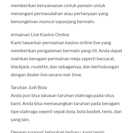
memberikan kenyamanan untuk pemain untuk
menangani permasalahan atau pertanyaan yang
kemungkinan muncul sepanjang bermain.
ermainan Live Kasino Online
Kami tawarkan permainan kasino online live yang
memberikan pengalaman bermain yang riil. Anda dapat
mainkan beragam permainan meja seperti baccarat,
blackjack, roulette, dan sebagainya, dan berhubungan
dengan dealer live secara real-time.
Taruhan Judi Bola
Anda pun bisa lakukan taruhan olahraga pada situs
kami. Anda bisa memasangkan taruhan pada beragam
tipe olahraga seperti sepak bola, bola basket, tenis, dan
yang lain.
Dengan support tehnologi terbaru, kami jamin