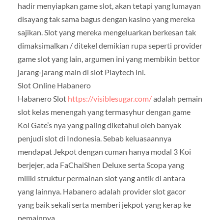
hadir menyiapkan game slot, akan tetapi yang lumayan
disayang tak sama bagus dengan kasino yang mereka
sajikan. Slot yang mereka mengeluarkan berkesan tak
dimaksimalkan / ditekel demikian rupa seperti provider
game slot yang lain, argumen ini yang membikin bettor
jarang-jarang main di slot Playtech ini.
Slot Online Habanero
Habanero Slot
https://visiblesugar.com/
adalah pemain
slot kelas menengah yang termasyhur dengan game
Koi Gate’s nya yang paling diketahui oleh banyak
penjudi slot di Indonesia. Sebab keluasaannya
mendapat Jekpot dengan cuman hanya modal 3 Koi
berjejer, ada FaChaiShen Deluxe serta Scopa yang
miliki struktur permainan slot yang antik di antara
yang lainnya. Habanero adalah provider slot gacor
yang baik sekali serta memberi jekpot yang kerap ke
pemainnya.