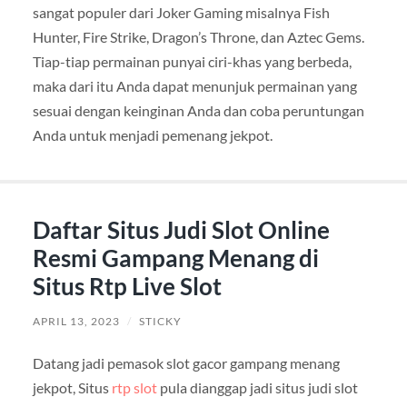
sangat populer dari Joker Gaming misalnya Fish
Hunter, Fire Strike, Dragon’s Throne, dan Aztec Gems.
Tiap-tiap permainan punyai ciri-khas yang berbeda,
maka dari itu Anda dapat menunjuk permainan yang
sesuai dengan keinginan Anda dan coba peruntungan
Anda untuk menjadi pemenang jekpot.
Daftar Situs Judi Slot Online
Resmi Gampang Menang di
Situs Rtp Live Slot
APRIL 13, 2023
/
STICKY
Datang jadi pemasok slot gacor gampang menang
jekpot, Situs
rtp slot
pula dianggap jadi situs judi slot