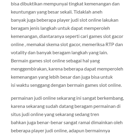
bisa dibuktikan mempunyai tingkat kemenangan dan
keuntungan yang besar sekali. Tidaklah aneh
banyak juga beberapa player judi slot online lakukan
beragam jenis langkah untuk dapat memperoleh
kemenangan, diantaranya seperti cari games slot gacor
online , memakai skema slot gacor, memeriksa RTP dan
votality dan banyak beragam langkah yang lain.
Bermain games slot online sebagai hal yang
menggembirakan, karena beberapa dapat memperoleh
kemenangan yang lebih besar dan juga bisa untuk
isi waktu senggang dengan bermain games slot online.
permainan judi online sekarang ini sangat berkembang,
karena sekarang sudah datang beragam permainan di
situs judi online yang sekarang sedang tren
bahkan juga benar-benar sangat ramai dimainkan oleh
beberapa player judi online, adapun bermainnya