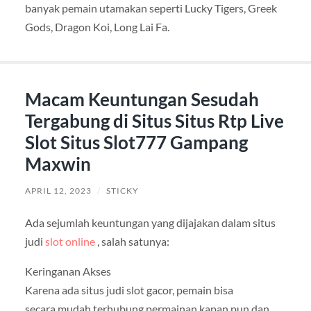
banyak pemain utamakan seperti Lucky Tigers, Greek
Gods, Dragon Koi, Long Lai Fa.
Macam Keuntungan Sesudah
Tergabung di Situs Situs Rtp Live
Slot Situs Slot777 Gampang
Maxwin
APRIL 12, 2023
/
STICKY
Ada sejumlah keuntungan yang dijajakan dalam situs
judi
slot online
, salah satunya:
Keringanan Akses
Karena ada situs judi slot gacor, pemain bisa
secara mudah terhubung permainan kapan pun dan