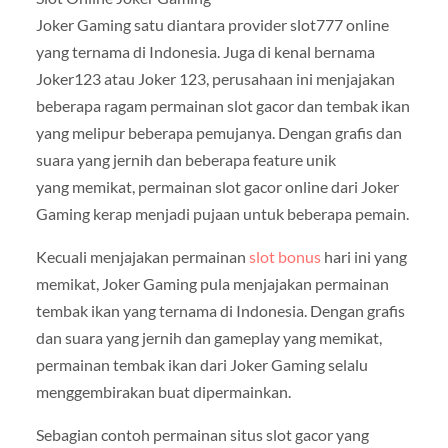
Joker Gaming satu diantara provider slot777 online
yang ternama di Indonesia. Juga di kenal bernama
Joker123 atau Joker 123, perusahaan ini menjajakan
beberapa ragam permainan slot gacor dan tembak ikan
yang melipur beberapa pemujanya. Dengan grafis dan
suara yang jernih dan beberapa feature unik
yang memikat, permainan slot gacor online dari Joker
Gaming kerap menjadi pujaan untuk beberapa pemain.
Kecuali menjajakan permainan
slot bonus
hari ini yang
memikat, Joker Gaming pula menjajakan permainan
tembak ikan yang ternama di Indonesia. Dengan grafis
dan suara yang jernih dan gameplay yang memikat,
permainan tembak ikan dari Joker Gaming selalu
menggembirakan buat dipermainkan.
Sebagian contoh permainan situs slot gacor yang