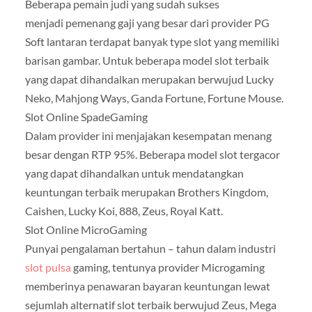
Beberapa pemain judi yang sudah sukses
menjadi pemenang gaji yang besar dari provider PG
Soft lantaran terdapat banyak type slot yang memiliki
barisan gambar. Untuk beberapa model slot terbaik
yang dapat dihandalkan merupakan berwujud Lucky
Neko, Mahjong Ways, Ganda Fortune, Fortune Mouse.
Slot Online SpadeGaming
Dalam provider ini menjajakan kesempatan menang
besar dengan RTP 95%. Beberapa model slot tergacor
yang dapat dihandalkan untuk mendatangkan
keuntungan terbaik merupakan Brothers Kingdom,
Caishen, Lucky Koi, 888, Zeus, Royal Katt.
Slot Online MicroGaming
Punyai pengalaman bertahun – tahun dalam industri
slot pulsa
gaming, tentunya provider Microgaming
memberinya penawaran bayaran keuntungan lewat
sejumlah alternatif slot terbaik berwujud Zeus, Mega