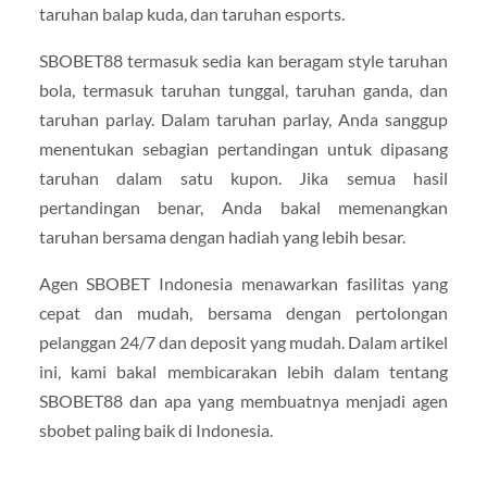
taruhan balap kuda, dan taruhan esports.
SBOBET88 termasuk sedia kan beragam style taruhan
bola, termasuk taruhan tunggal, taruhan ganda, dan
taruhan parlay. Dalam taruhan parlay, Anda sanggup
menentukan sebagian pertandingan untuk dipasang
taruhan dalam satu kupon. Jika semua hasil
pertandingan benar, Anda bakal memenangkan
taruhan bersama dengan hadiah yang lebih besar.
Agen SBOBET Indonesia menawarkan fasilitas yang
cepat dan mudah, bersama dengan pertolongan
pelanggan 24/7 dan deposit yang mudah. Dalam artikel
ini, kami bakal membicarakan lebih dalam tentang
SBOBET88 dan apa yang membuatnya menjadi agen
sbobet paling baik di Indonesia.