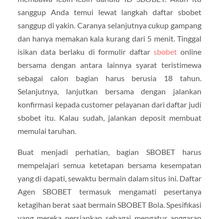
sanggup Anda temui lewat langkah daftar sbobet
sanggup di yakin. Caranya selanjutnya cukup gampang
dan hanya memakan kala kurang dari 5 menit. Tinggal
isikan data berlaku di formulir daftar
sbobet
online
bersama dengan antara lainnya syarat teristimewa
sebagai calon bagian harus berusia 18 tahun.
Selanjutnya, lanjutkan bersama dengan jalankan
konfirmasi kepada customer pelayanan dari daftar judi
sbobet itu. Kalau sudah, jalankan deposit membuat
memulai taruhan.
Buat menjadi perhatian, bagian SBOBET harus
mempelajari semua ketetapan bersama kesempatan
yang di dapati, sewaktu bermain dalam situs ini. Daftar
Agen SBOBET termasuk mengamati pesertanya
ketagihan berat saat bermain SBOBET Bola. Spesifikasi
yang mereka persiapkan sebagai mengatur anggaran