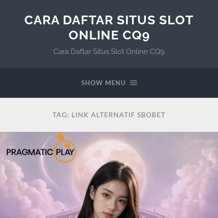
CARA DAFTAR SITUS SLOT
ONLINE CQ9
Cara Daftar Situs Slot Online CQ9
SHOW MENU
TAG:
LINK ALTERNATIF SBOBET