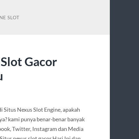
NE SLOT
 Slot Gacor
u
di Situs Nexus Slot Engine, apakah
aya? kami punya benar-benar banyak
book, Twitter, Instagram dan Media
itus nexus slot gacor Hari Ini dan