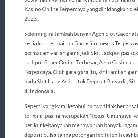
Kasino Online Terpercaya yang dihidangkan oleh
2023 .
Sekarang ini tambah banyak Agen Slot Gacor a
sedia kan permainan Game Slot nexus Terperca
bermacam varian game judi Slot Jackpot pas seka
Jackpot Poker Online Terbesar, Agen Casino dan
Terpercaya. Oleh gara-gara itu, kini tambah 
pada Slot Uang Asli untuk Deposit Pulsa di , Sit
di Indonesia.
Seperti yang kami ketahui bahwa tidak benar sa
terkenal pas ini merupakan Nexus. Umumnya, w
berikut kebanyakan menawarkan banyak ragam
deposit pulsa tanpa potongan lebih-lebih cashba