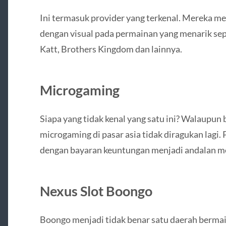
Ini termasuk provider yang terkenal. Mereka
dengan visual pada permainan yang menarik sep
Katt, Brothers Kingdom dan lainnya.
Microgaming
Siapa yang tidak kenal yang satu ini? Walaupun
microgaming di pasar asia tidak diragukan lag
dengan bayaran keuntungan menjadi andalan m
Nexus Slot Boongo
Boongo menjadi tidak benar satu daerah bermai