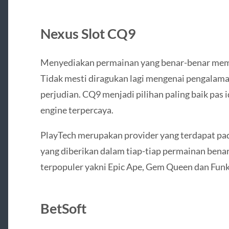
Nexus Slot CQ9
Menyediakan permainan yang benar-benar memu
Tidak mesti diragukan lagi mengenai pengalama
perjudian. CQ9 menjadi pilihan paling baik pas
engine terpercaya.
PlayTech merupakan provider yang terdapat pad
yang diberikan dalam tiap-tiap permainan benar
terpopuler yakni Epic Ape, Gem Queen dan Fun
BetSoft