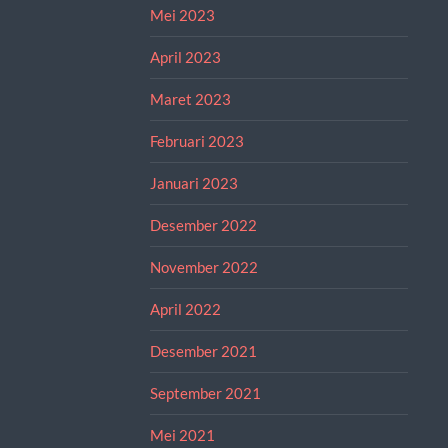
Mei 2023
April 2023
Maret 2023
Februari 2023
Januari 2023
Desember 2022
November 2022
April 2022
Desember 2021
September 2021
Mei 2021