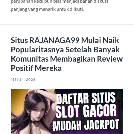
perubahan kecil pun bisa menjadi bahan diskusi
panjang yang menarik untuk diikuti.
Situs RAJANAGA99 Mulai Naik
Popularitasnya Setelah Banyak
Komunitas Membagikan Review
Positif Mereka
MEI 14, 2026