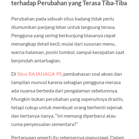
terhadap Perubahan yang Terasa Tiba-Tiba
Perubahan pada sebuah situs kadang tidak perlu
diumumkan panjang lebar untuk langsung terasa.
Pengguna yang sering berkunjung biasanya cepat
menangkap detail kecil, mulai dari susunan menu,
warna halaman, posisi tombol, sampai kecepatan saat
berpindah antarbagian.
Di
Situs RAJANAGA 99
, pembahasan soal akses dan
tampilan muncul karena sebagian pengguna merasa
ada nuansa berbeda dari pengalaman sebelumnya.
Mungkin bukan perubahan yang sepenuhnya drastis,
tetapi cukup untuk membuat orang berhenti sejenak
dan bertanya-tanya, “Ini memang diperbarui atau
cuma penyesuaian sementara?”
Pertanyaan seperti itu sebenarnya manusiawi. Dalam