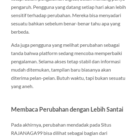
pengaruh. Pengguna yang datang setiap hari akan lebih
sensitif terhadap perubahan. Mereka bisa menyadari
sesuatu bahkan sebelum benar-benar tahu apa yang
berbeda.
Ada juga pengguna yang melihat perubahan sebagai
tanda bahwa platform sedang mencoba memperbaiki
pengalaman. Selama akses tetap stabil dan informasi
mudah ditemukan, tampilan baru biasanya akan
diterima pelan-pelan. Butuh waktu, tapi bukan sesuatu
yang aneh.
Membaca Perubahan dengan Lebih Santai
Pada akhirnya, perubahan mendadak pada Situs
RAJANAGA99 bisa dilihat sebagai bagian dari