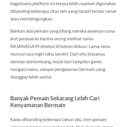
bagaimana platform ini terasa lebih nyaman digunakan
dibanding beberapa situs lain yang tampil terlalu ramai
atau membingungkan.
Bahkan ada pemain yang bilang mereka awalnya cuma
ikut penasaran karena sering melihat nama
RAJANAGA99 disebut di kolom diskusi. Lama-lama
muncul rasa ingin tahu sendiri. Dari situ biasanya
obrolan berkembang, mulai dari tampilan game,
navigasi menu, sampai pengalaman bermain yang
dianggap lebih santai.
Banyak Pemain Sekarang Lebih Cari
Kenyamanan Bermain
Kalau dibanding beberapa tahun lalu, tren pemain
sekarang memang mulai berubah. Dulu banyak orang