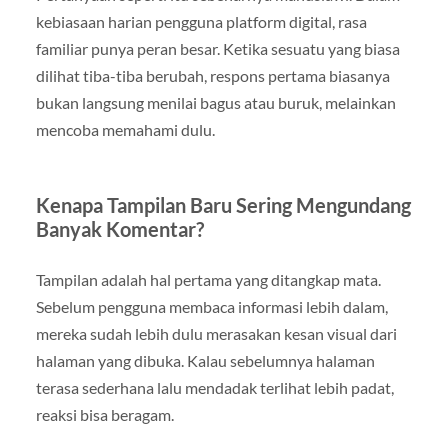
kebiasaan harian pengguna platform digital, rasa
familiar punya peran besar. Ketika sesuatu yang biasa
dilihat tiba-tiba berubah, respons pertama biasanya
bukan langsung menilai bagus atau buruk, melainkan
mencoba memahami dulu.
Kenapa Tampilan Baru Sering Mengundang
Banyak Komentar?
Tampilan adalah hal pertama yang ditangkap mata.
Sebelum pengguna membaca informasi lebih dalam,
mereka sudah lebih dulu merasakan kesan visual dari
halaman yang dibuka. Kalau sebelumnya halaman
terasa sederhana lalu mendadak terlihat lebih padat,
reaksi bisa beragam.