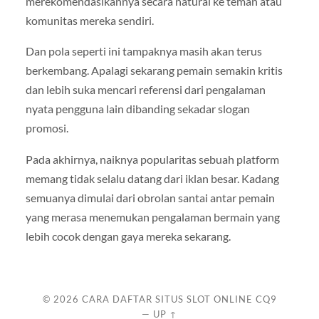
merekomendasikannya secara natural ke teman atau
komunitas mereka sendiri.
Dan pola seperti ini tampaknya masih akan terus
berkembang. Apalagi sekarang pemain semakin kritis
dan lebih suka mencari referensi dari pengalaman
nyata pengguna lain dibanding sekadar slogan
promosi.
Pada akhirnya, naiknya popularitas sebuah platform
memang tidak selalu datang dari iklan besar. Kadang
semuanya dimulai dari obrolan santai antar pemain
yang merasa menemukan pengalaman bermain yang
lebih cocok dengan gaya mereka sekarang.
© 2026
CARA DAFTAR SITUS SLOT ONLINE CQ9
—
UP ↑