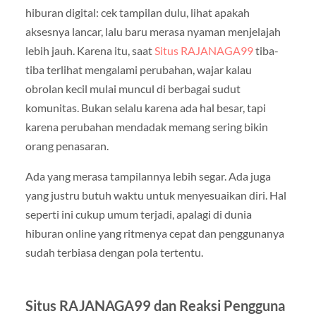
hiburan digital: cek tampilan dulu, lihat apakah
aksesnya lancar, lalu baru merasa nyaman menjelajah
lebih jauh. Karena itu, saat
Situs RAJANAGA99
tiba-
tiba terlihat mengalami perubahan, wajar kalau
obrolan kecil mulai muncul di berbagai sudut
komunitas. Bukan selalu karena ada hal besar, tapi
karena perubahan mendadak memang sering bikin
orang penasaran.
Ada yang merasa tampilannya lebih segar. Ada juga
yang justru butuh waktu untuk menyesuaikan diri. Hal
seperti ini cukup umum terjadi, apalagi di dunia
hiburan online yang ritmenya cepat dan penggunanya
sudah terbiasa dengan pola tertentu.
Situs RAJANAGA99 dan Reaksi Pengguna