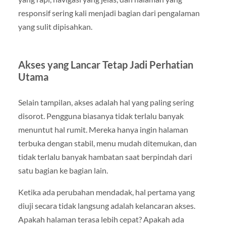
responsif sering kali menjadi bagian dari pengalaman
yang sulit dipisahkan.
Akses yang Lancar Tetap Jadi Perhatian
Utama
Selain tampilan, akses adalah hal yang paling sering
disorot. Pengguna biasanya tidak terlalu banyak
menuntut hal rumit. Mereka hanya ingin halaman
terbuka dengan stabil, menu mudah ditemukan, dan
tidak terlalu banyak hambatan saat berpindah dari
satu bagian ke bagian lain.
Ketika ada perubahan mendadak, hal pertama yang
diuji secara tidak langsung adalah kelancaran akses.
Apakah halaman terasa lebih cepat? Apakah ada