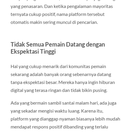
yang penasaran. Dan ketika pengalaman mayoritas
ternyata cukup positif, nama platform tersebut
otomatis makin sering muncul di pencarian.
Tidak Semua Pemain Datang dengan
Ekspektasi Tinggi
Hal yang cukup menarik dari komunitas pemain
sekarang adalah banyak orang sebenarnya datang
tanpa ekspektasi besar. Mereka hanya ingin hiburan
digital yang terasa ringan dan tidak bikin pusing.
Ada yang bermain sambil santai malam hari, ada juga
yang sekadar mengisi waktu luang. Karena itu,
platform yang dianggap nyaman biasanya lebih mudah
mendapat respons positif dibanding yang terlalu