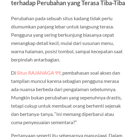
terhadap Perubahan yang Terasa Tiba-Tiba
Perubahan pada sebuah situs kadang tidak perlu
diumumkan panjang lebar untuk langsung terasa.
Pengguna yang sering berkunjung biasanya cepat
menangkap detail kecil, mulai dari susunan menu,
warna halaman, posisi tombol, sampai kecepatan saat
berpindah antarbagian.
Di
Situs RAJANAGA 99
, pembahasan soal akses dan
tampilan muncul karena sebagian pengguna merasa
ada nuansa berbeda dari pengalaman sebelumnya.
Mungkin bukan perubahan yang sepenuhnya drastis,
tetapi cukup untuk membuat orang berhenti sejenak
dan bertanya-tanya, “Ini memang diperbarui atau
cuma penyesuaian sementara?”
Pertanyaan seperti itu sebenarnya manusiawi. Dalam