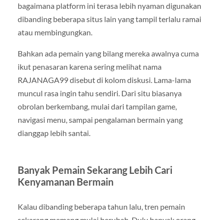
bagaimana platform ini terasa lebih nyaman digunakan
dibanding beberapa situs lain yang tampil terlalu ramai
atau membingungkan.
Bahkan ada pemain yang bilang mereka awalnya cuma
ikut penasaran karena sering melihat nama
RAJANAGA99 disebut di kolom diskusi. Lama-lama
muncul rasa ingin tahu sendiri. Dari situ biasanya
obrolan berkembang, mulai dari tampilan game,
navigasi menu, sampai pengalaman bermain yang
dianggap lebih santai.
Banyak Pemain Sekarang Lebih Cari
Kenyamanan Bermain
Kalau dibanding beberapa tahun lalu, tren pemain
sekarang memang mulai berubah. Dulu banyak orang