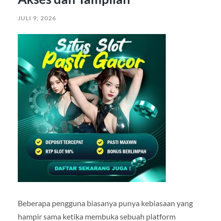
JULI 9, 2026
Beberapa pengguna biasanya punya kebiasaan yang
hampir sama ketika membuka sebuah platform