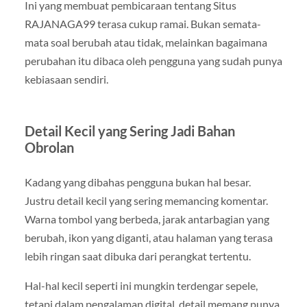
Ini yang membuat pembicaraan tentang Situs
RAJANAGA99 terasa cukup ramai. Bukan semata-
mata soal berubah atau tidak, melainkan bagaimana
perubahan itu dibaca oleh pengguna yang sudah punya
kebiasaan sendiri.
Detail Kecil yang Sering Jadi Bahan
Obrolan
Kadang yang dibahas pengguna bukan hal besar.
Justru detail kecil yang sering memancing komentar.
Warna tombol yang berbeda, jarak antarbagian yang
berubah, ikon yang diganti, atau halaman yang terasa
lebih ringan saat dibuka dari perangkat tertentu.
Hal-hal kecil seperti ini mungkin terdengar sepele,
tetapi dalam pengalaman digital, detail memang punya