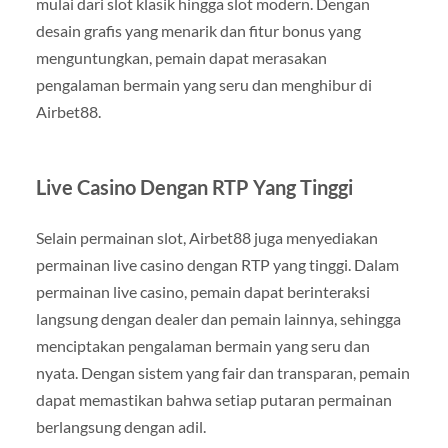
mulai dari slot klasik hingga slot modern. Dengan
desain grafis yang menarik dan fitur bonus yang
menguntungkan, pemain dapat merasakan
pengalaman bermain yang seru dan menghibur di
Airbet88.
Live Casino Dengan RTP Yang Tinggi
Selain permainan slot, Airbet88 juga menyediakan
permainan live casino dengan RTP yang tinggi. Dalam
permainan live casino, pemain dapat berinteraksi
langsung dengan dealer dan pemain lainnya, sehingga
menciptakan pengalaman bermain yang seru dan
nyata. Dengan sistem yang fair dan transparan, pemain
dapat memastikan bahwa setiap putaran permainan
berlangsung dengan adil.