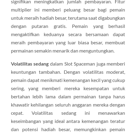
signifikan meningkatkan jumlah pembayaran. Fitur
multiplier ini memberi peluang besar bagi pemain
untuk meraih hadiah besar, terutama saat digabungkan
dengan putaran gratis. Pemain yang berhasil
mengaktifkan keduanya secara bersamaan dapat
meraih pembayaran yang luar biasa besar, membuat
permainan semakin menarik dan menguntungkan.
Volatilitas sedang
dalam Slot Spaceman juga memberi
keuntungan tambahan. Dengan volatilitas moderat,
pemain dapat menikmati kemenangan kecil yang cukup
sering, yang memberi mereka kesempatan untuk
bertahan lebih lama dalam permainan tanpa harus
khawatir kehilangan seluruh anggaran mereka dengan
cepat. Volatilitas sedang ini menawarkan
keseimbangan yang ideal antara kemenangan teratur
dan potensi hadiah besar, memungkinkan pemain