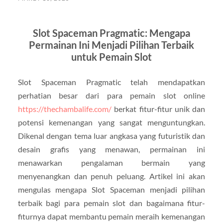
Slot Spaceman Pragmatic: Mengapa
Permainan Ini Menjadi Pilihan Terbaik
untuk Pemain Slot
Slot Spaceman Pragmatic telah mendapatkan
perhatian besar dari para pemain slot online
https://thechambalife.com/
berkat fitur-fitur unik dan
potensi kemenangan yang sangat menguntungkan.
Dikenal dengan tema luar angkasa yang futuristik dan
desain grafis yang menawan, permainan ini
menawarkan pengalaman bermain yang
menyenangkan dan penuh peluang. Artikel ini akan
mengulas mengapa Slot Spaceman menjadi pilihan
terbaik bagi para pemain slot dan bagaimana fitur-
fiturnya dapat membantu pemain meraih kemenangan