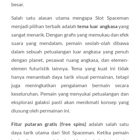
besar.
Salah satu alasan utama mengapa Slot Spaceman
menjadi pilihan terbaik adalah
tema luar angkasa
yang
sangat menarik. Dengan grafis yang memukau dan efek
suara yang mendalam, pemain seolah-olah dibawa
dalam sebuah petualangan luar angkasa yang penuh
dengan planet, pesawat ruang angkasa, dan elemen-
elemen futuristik lainnya. Tema yang kuat ini tidak
hanya menambah daya tarik visual permainan, tetapi
juga meningkatkan pengalaman bermain secara
keseluruhan. Pemain yang menyukai petualangan dan
eksplorasi galaksi pasti akan menikmati konsep yang
diusung oleh permainan ini.
Fitur putaran gratis (free spins)
adalah salah satu
daya tarik utama dari Slot Spaceman. Ketika pemain