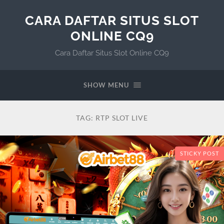
CARA DAFTAR SITUS SLOT
ONLINE CQ9
Cara Daftar Situs Slot Online CQ9
SHOW MENU
TAG:
RTP SLOT LIVE
STICKY POST