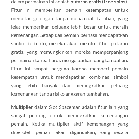
dalam permainan ini adalah
putaran gratis (free spins)
.
Fitur ini memberikan pemain kesempatan untuk
memutar gulungan tanpa menambah taruhan, yang
jelas memberikan peluang lebih besar untuk meraih
kemenangan. Setiap kali pemain berhasil mendapatkan
simbol tertentu, mereka akan memicu fitur putaran
gratis, yang memungkinkan mereka memperpanjang
permainan tanpa harus mengeluarkan uang tambahan.
Fitur ini sangat berguna karena memberi pemain
kesempatan untuk mendapatkan kombinasi simbol
yang lebih banyak dan meningkatkan peluang
kemenangan tanpa risiko anggaran tambahan.
Multiplier
dalam Slot Spaceman adalah fitur lain yang
sangat penting untuk meningkatkan kemenangan
pemain. Ketika multiplier aktif, kemenangan yang
diperoleh pemain akan digandakan, yang secara