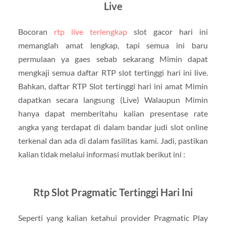
Live
Bocoran
rtp live terlengkap
slot gacor hari ini
memanglah amat lengkap, tapi semua ini baru
permulaan ya gaes sebab sekarang Mimin dapat
mengkaji semua daftar RTP slot tertinggi hari ini live.
Bahkan, daftar RTP Slot tertinggi hari ini amat Mimin
dapatkan secara langsung (Live) Walaupun Mimin
hanya dapat memberitahu kalian presentase rate
angka yang terdapat di dalam bandar judi slot online
terkenal dan ada di dalam fasilitas kami. Jadi, pastikan
kalian tidak melalui informasi mutlak berikut ini :
Rtp Slot Pragmatic Tertinggi Hari Ini
Seperti yang kalian ketahui provider Pragmatic Play