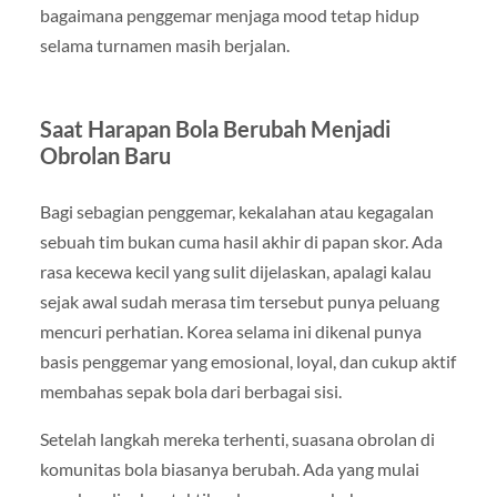
bagaimana penggemar menjaga mood tetap hidup
selama turnamen masih berjalan.
Saat Harapan Bola Berubah Menjadi
Obrolan Baru
Bagi sebagian penggemar, kekalahan atau kegagalan
sebuah tim bukan cuma hasil akhir di papan skor. Ada
rasa kecewa kecil yang sulit dijelaskan, apalagi kalau
sejak awal sudah merasa tim tersebut punya peluang
mencuri perhatian. Korea selama ini dikenal punya
basis penggemar yang emosional, loyal, dan cukup aktif
membahas sepak bola dari berbagai sisi.
Setelah langkah mereka terhenti, suasana obrolan di
komunitas bola biasanya berubah. Ada yang mulai