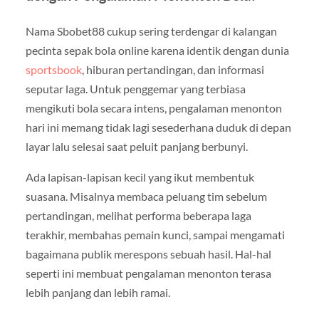
Nama Sbobet88 cukup sering terdengar di kalangan
pecinta sepak bola online karena identik dengan dunia
sportsbook
, hiburan pertandingan, dan informasi
seputar laga. Untuk penggemar yang terbiasa
mengikuti bola secara intens, pengalaman menonton
hari ini memang tidak lagi sesederhana duduk di depan
layar lalu selesai saat peluit panjang berbunyi.
Ada lapisan-lapisan kecil yang ikut membentuk
suasana. Misalnya membaca peluang tim sebelum
pertandingan, melihat performa beberapa laga
terakhir, membahas pemain kunci, sampai mengamati
bagaimana publik merespons sebuah hasil. Hal-hal
seperti ini membuat pengalaman menonton terasa
lebih panjang dan lebih ramai.