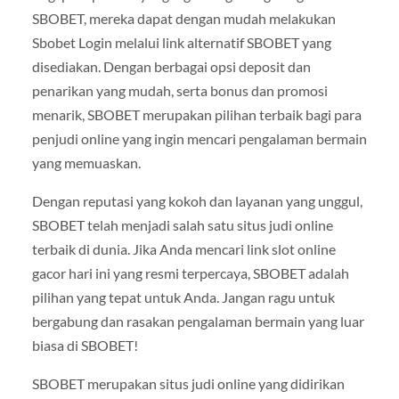
SBOBET, mereka dapat dengan mudah melakukan
Sbobet Login melalui link alternatif SBOBET yang
disediakan. Dengan berbagai opsi deposit dan
penarikan yang mudah, serta bonus dan promosi
menarik, SBOBET merupakan pilihan terbaik bagi para
penjudi online yang ingin mencari pengalaman bermain
yang memuaskan.
Dengan reputasi yang kokoh dan layanan yang unggul,
SBOBET telah menjadi salah satu situs judi online
terbaik di dunia. Jika Anda mencari link slot online
gacor hari ini yang resmi terpercaya, SBOBET adalah
pilihan yang tepat untuk Anda. Jangan ragu untuk
bergabung dan rasakan pengalaman bermain yang luar
biasa di SBOBET!
SBOBET merupakan situs judi online yang didirikan