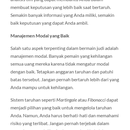
membuat keputusan yang lebih baik saat bertaruh.
Semakin banyak informasi yang Anda miliki, semakin
baik keputusan yang dapat Anda ambil.
Manajemen Modal yang Baik
Salah satu aspek terpenting dalam bermain judi adalah
manajemen modal. Banyak pemain yang kehilangan
semua uang mereka karena tidak mengatur modal
dengan baik. Tetapkan anggaran taruhan dan patuhi
batas tersebut. Jangan pernah bertaruh lebih dari yang
Anda mampu untuk kehilangan.
Sistem taruhan seperti
Martingale
atau
Fibonacci
dapat
menjadi pilihan yang baik untuk mengelola taruhan
Anda. Namun, Anda harus berhati-hati dan memahami
risiko yang terlibat. Jangan pernah terjebak dalam