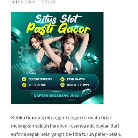
JULI 2, 2026
/
STICKY
Ketika tim yang ditunggu-tunggu ternyata tidak
melangkah sejauh harapan, rasanya ada bagian dari
euforia sepak bola yang tiba-tiba turun pelan-pelan.