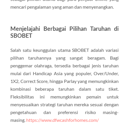
mencari pengalaman yang aman dan menyenangkan.
Menjelajahi Berbagai Pilihan Taruhan di
SBOBET
Salah satu keunggulan utama SBOBET adalah variasi
pilihan taruhannya yang sangat beragam. Bagi
penggemar olahraga, tersedia berbagai jenis taruhan
mulai dari Handicap Asia yang populer, Over/Under,
1X2, Correct Score, hingga Parlay yang memungkinkan
kombinasi beberapa taruhan dalam satu tiket.
Fleksibilitas ini memungkinkan pemain untuk
menyesuaikan strategi taruhan mereka sesuai dengan
pengetahuan dan preferensi risiko masing-
masing.
https://www.dfwcashforhomes.com/