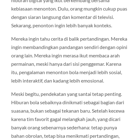
hiburan digital yang ikut berkembang bersama
kebiasaan menonton. Dulu, orang mungkin cukup puas
dengan siaran langsung dan komentar di televisi.
Sekarang, penonton ingin lebih banyak konteks.
Mereka ingin tahu cerita di balik pertandingan. Mereka
ingin membandingkan pandangan sendiri dengan opini
orang lain. Mereka ingin merasa ikut membaca arah
permainan, meski hanya dari sisi penggemar. Karena
itu, pengalaman menonton bola menjadi lebih sosial,
lebih interaktif, dan kadang lebih emosional.
Meski begitu, pendekatan yang santai tetap penting.
Hiburan bola sebaiknya dinikmati sebagai bagian dari
suasana, bukan sebagai tekanan baru. Setelah kecewa
karena tim favorit gagal melangkah jauh, yang dicari
banyak orang sebenarnya sederhana: tetap punya
bahan obrolan, tetap bisa menikmati pertandingan,