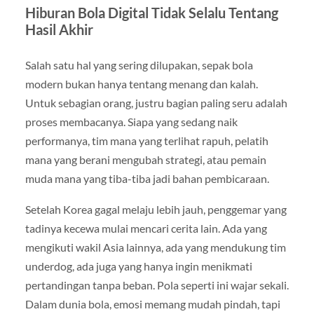
Hiburan Bola Digital Tidak Selalu Tentang
Hasil Akhir
Salah satu hal yang sering dilupakan, sepak bola
modern bukan hanya tentang menang dan kalah.
Untuk sebagian orang, justru bagian paling seru adalah
proses membacanya. Siapa yang sedang naik
performanya, tim mana yang terlihat rapuh, pelatih
mana yang berani mengubah strategi, atau pemain
muda mana yang tiba-tiba jadi bahan pembicaraan.
Setelah Korea gagal melaju lebih jauh, penggemar yang
tadinya kecewa mulai mencari cerita lain. Ada yang
mengikuti wakil Asia lainnya, ada yang mendukung tim
underdog, ada juga yang hanya ingin menikmati
pertandingan tanpa beban. Pola seperti ini wajar sekali.
Dalam dunia bola, emosi memang mudah pindah, tapi