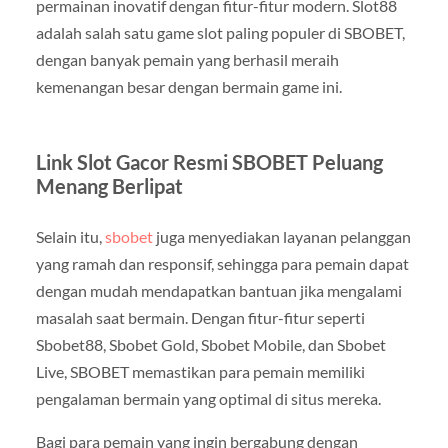
permainan inovatif dengan fitur-fitur modern. Slot88
adalah salah satu game slot paling populer di SBOBET,
dengan banyak pemain yang berhasil meraih
kemenangan besar dengan bermain game ini.
Link Slot Gacor Resmi SBOBET Peluang
Menang Berlipat
Selain itu,
sbobet
juga menyediakan layanan pelanggan
yang ramah dan responsif, sehingga para pemain dapat
dengan mudah mendapatkan bantuan jika mengalami
masalah saat bermain. Dengan fitur-fitur seperti
Sbobet88, Sbobet Gold, Sbobet Mobile, dan Sbobet
Live, SBOBET memastikan para pemain memiliki
pengalaman bermain yang optimal di situs mereka.
Bagi para pemain yang ingin bergabung dengan