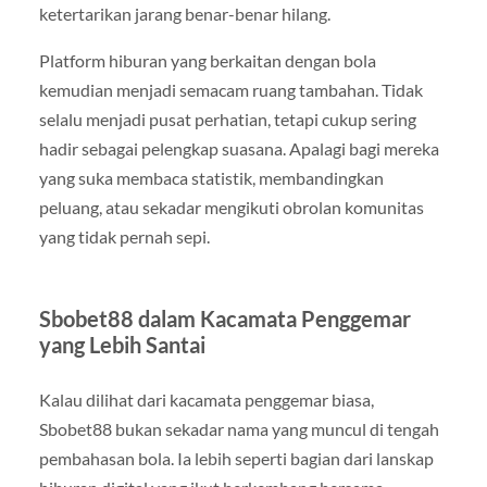
ketertarikan jarang benar-benar hilang.
Platform hiburan yang berkaitan dengan bola
kemudian menjadi semacam ruang tambahan. Tidak
selalu menjadi pusat perhatian, tetapi cukup sering
hadir sebagai pelengkap suasana. Apalagi bagi mereka
yang suka membaca statistik, membandingkan
peluang, atau sekadar mengikuti obrolan komunitas
yang tidak pernah sepi.
Sbobet88 dalam Kacamata Penggemar
yang Lebih Santai
Kalau dilihat dari kacamata penggemar biasa,
Sbobet88 bukan sekadar nama yang muncul di tengah
pembahasan bola. Ia lebih seperti bagian dari lanskap