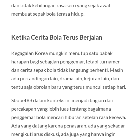
dan tidak kehilangan rasa seru yang sejak awal
membuat sepak bola terasa hidup.
Ketika Cerita Bola Terus Berjalan
Kegagalan Korea mungkin menutup satu babak
harapan bagi sebagian penggemar, tetapi turnamen
dan cerita sepak bola tidak langsung berhenti. Masih
ada pertandingan lain, drama lain, kejutan lain, dan
tentu saja obrolan baru yang terus muncul setiap hari.
Sbobet88 dalam konteks ini menjadi bagian dari
percakapan yang lebih luas tentang bagaimana
penggemar bola mencari hiburan setelah rasa kecewa.
Ada yang datang karena penasaran, ada yang sekadar
mengikuti arus diskusi, ada juga yang hanya ingin