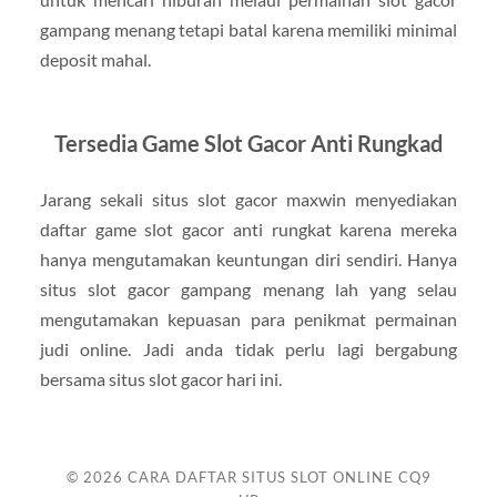
gampang menang tetapi batal karena memiliki minimal
deposit mahal.
Tersedia Game Slot Gacor Anti Rungkad
Jarang sekali situs slot gacor maxwin menyediakan
daftar game slot gacor anti rungkat karena mereka
hanya mengutamakan keuntungan diri sendiri. Hanya
situs slot gacor gampang menang lah yang selau
mengutamakan kepuasan para penikmat permainan
judi online. Jadi anda tidak perlu lagi bergabung
bersama situs slot gacor hari ini.
© 2026
CARA DAFTAR SITUS SLOT ONLINE CQ9