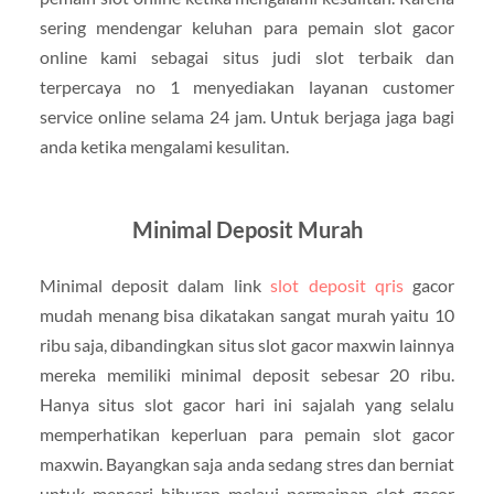
sering mendengar keluhan para pemain slot gacor
online kami sebagai situs judi slot terbaik dan
terpercaya no 1 menyediakan layanan customer
service online selama 24 jam. Untuk berjaga jaga bagi
anda ketika mengalami kesulitan.
Minimal Deposit Murah
Minimal deposit dalam link
slot deposit qris
gacor
mudah menang bisa dikatakan sangat murah yaitu 10
ribu saja, dibandingkan situs slot gacor maxwin lainnya
mereka memiliki minimal deposit sebesar 20 ribu.
Hanya situs slot gacor hari ini sajalah yang selalu
memperhatikan keperluan para pemain slot gacor
maxwin. Bayangkan saja anda sedang stres dan berniat
untuk mencari hiburan melaui permainan slot gacor