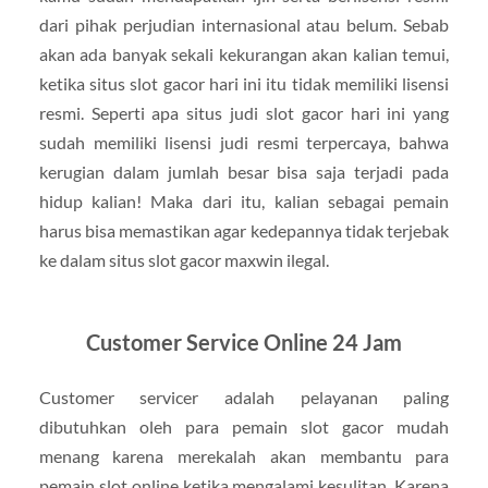
dari pihak perjudian internasional atau belum. Sebab
akan ada banyak sekali kekurangan akan kalian temui,
ketika situs slot gacor hari ini itu tidak memiliki lisensi
resmi. Seperti apa situs judi slot gacor hari ini yang
sudah memiliki lisensi judi resmi terpercaya, bahwa
kerugian dalam jumlah besar bisa saja terjadi pada
hidup kalian! Maka dari itu, kalian sebagai pemain
harus bisa memastikan agar kedepannya tidak terjebak
ke dalam situs slot gacor maxwin ilegal.
Customer Service Online 24 Jam
Customer servicer adalah pelayanan paling
dibutuhkan oleh para pemain slot gacor mudah
menang karena merekalah akan membantu para
pemain slot online ketika mengalami kesulitan. Karena