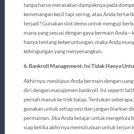
tanpa harus merasakan dampaknya pada dompet
kemenangan kecil tapi sering, atau Anda tertari
terjadi? Gunakan slot demo untuk menguji berbag
mana yang sesuai dengan gaya bermain Anda—k
hanya tentang keberuntungan, maka Anda mung
kebingungan yang menyenangkan.
6. Bankroll Management: Ini Tidak Hanya Untu
Akhirnya, meskipun Anda bermain dengan uang 
diri dengan manajemen bankroll. Ini seperti la
pernah masuk ke trek balap. Tentukan seberapa 
gunakan untuk setiap sesi dan jangan biarkan di
permainan. Jika Anda belajar untuk mengelola b
siap ketika akhirnya memutuskan untuk terju