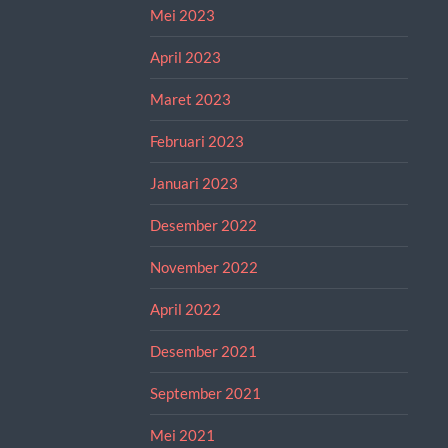
Mei 2023
April 2023
Maret 2023
Februari 2023
Januari 2023
Desember 2022
November 2022
April 2022
Desember 2021
September 2021
Mei 2021