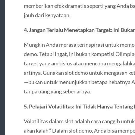
memberikan efek dramatis seperti yang Anda b
jauh dari kenyataan.
4. Jangan Terlalu Menetapkan Target: Ini Buka
Mungkin Anda merasa terinspirasi untuk meme
demo. Tetapi ingat, ini bukan kompetisi Olimpi
target yang ambisius atau mencoba mengalahkan 
artinya. Gunakan slot demo untuk mengasah k
—bukan untuk menunjukkan betapa hebatnya A
tanpa uang yang sebenarnya.
5. Pelajari Volatilitas: Ini Tidak Hanya Tenta
Volatilitas dalam slot adalah cara canggih unt
akan kalah.” Dalam slot demo, Anda bisa mempela