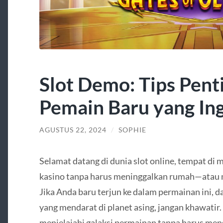
Slot Demo: Tips Pent
Pemain Baru yang Ing
AGUSTUS 22, 2024
/
SOPHIE
Selamat datang di dunia slot online, tempat di
kasino tanpa harus meninggalkan rumah—atau 
Jika Anda baru terjun ke dalam permainan ini, 
yang mendarat di planet asing, jangan khawatir.
menjelajahi galaksi permainan tanpa harus meng