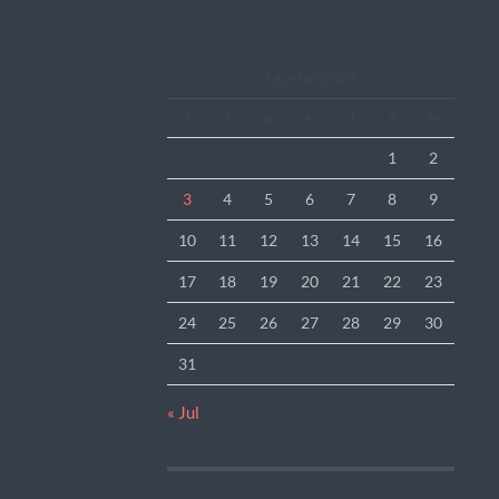
Agustus 2026
S
S
R
K
J
S
M
1
2
3
4
5
6
7
8
9
10
11
12
13
14
15
16
17
18
19
20
21
22
23
24
25
26
27
28
29
30
31
« Jul