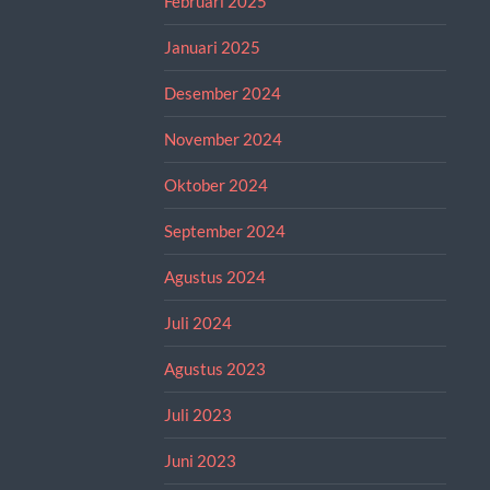
Februari 2025
Januari 2025
Desember 2024
November 2024
Oktober 2024
September 2024
Agustus 2024
Juli 2024
Agustus 2023
Juli 2023
Juni 2023