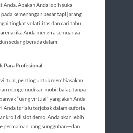
 Anda. Apakah Anda lebih suka
k pada kemenangan besar tapi jarang
ai tingkat volatilitas dan cari tahu
arena jika Anda mengira semuanya
kin sedang berada dalam
k Para Profesional
virtual, penting untuk membiasakan
tihan mengemudikan mobil balap tanpa
banyak “uang virtual” yang akan Anda
ri Anda terlalu terjebak dalam euforia
ankroll di slot demo, Anda akan lebih
n ke permainan uang sungguhan—dan