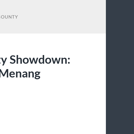
 BOUNTY
ty Showdown:
 Menang