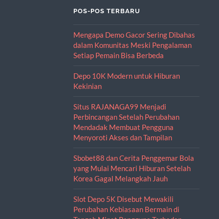
POS-POS TERBARU
Mengapa Demo Gacor Sering Dibahas
dalam Komunitas Meski Pengalaman
Setiap Pemain Bisa Berbeda
Depo 10K Modern untuk Hiburan
Kekinian
Situs RAJANAGA99 Menjadi
Perbincangan Setelah Perubahan
Mendadak Membuat Pengguna
Menyoroti Akses dan Tampilan
Sbobet88 dan Cerita Penggemar Bola
yang Mulai Mencari Hiburan Setelah
Korea Gagal Melangkah Jauh
Slot Depo 5K Disebut Mewakili
Perubahan Kebiasaan Bermain di