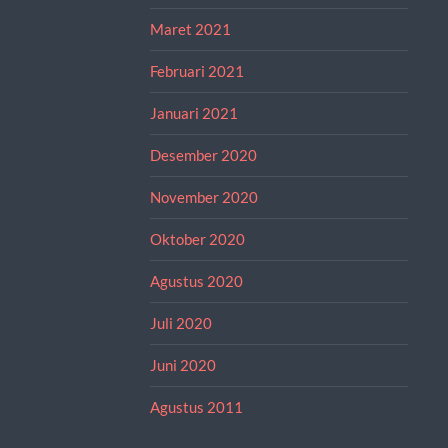
Maret 2021
Februari 2021
Januari 2021
Desember 2020
November 2020
Oktober 2020
Agustus 2020
Juli 2020
Juni 2020
Agustus 2011