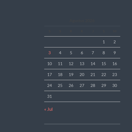
Agustus 2026
S
S
R
K
J
S
M
1
2
3
4
5
6
7
8
9
10
11
12
13
14
15
16
17
18
19
20
21
22
23
24
25
26
27
28
29
30
31
« Jul