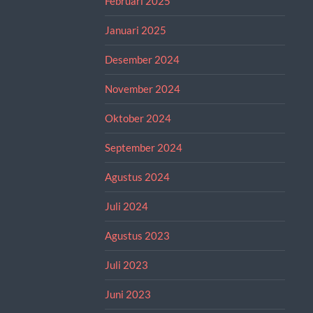
Februari 2025
Januari 2025
Desember 2024
November 2024
Oktober 2024
September 2024
Agustus 2024
Juli 2024
Agustus 2023
Juli 2023
Juni 2023