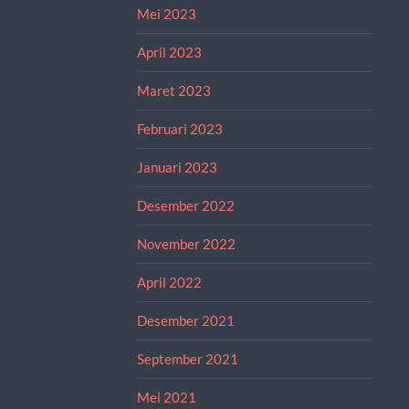
Mei 2023
April 2023
Maret 2023
Februari 2023
Januari 2023
Desember 2022
November 2022
April 2022
Desember 2021
September 2021
Mei 2021