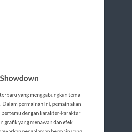
y Showdown
terbaru yang menggabungkan tema
. Dalam permainan ini, pemain akan
t bertemu dengan karakter-karakter
an grafik yang menawan dan efek
enawarkan pengalaman bermain yang