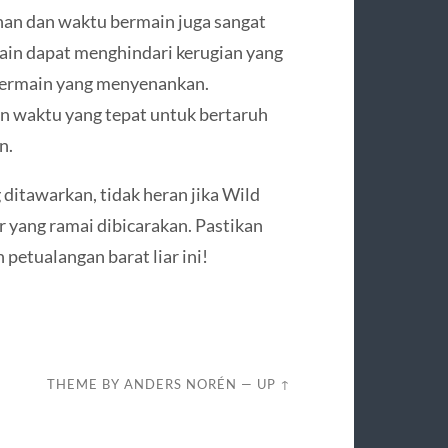
uhan dan waktu bermain juga sangat
in dapat menghindari kerugian yang
bermain yang menyenankan.
 waktu yang tepat untuk bertaruh
n.
itawarkan, tidak heran jika Wild
 yang ramai dibicarakan. Pastikan
petualangan barat liar ini!
THEME BY
ANDERS NORÉN
—
UP ↑