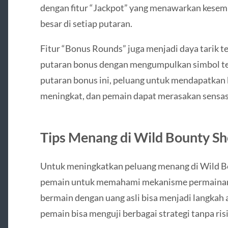
dengan fitur “Jackpot” yang menawarkan kese
besar di setiap putaran.
Fitur “Bonus Rounds” juga menjadi daya tarik 
putaran bonus dengan mengumpulkan simbol te
putaran bonus ini, peluang untuk mendapatka
meningkat, dan pemain dapat merasakan sensasi
Tips Menang di Wild Bounty 
Untuk meningkatkan peluang menang di Wild B
pemain untuk memahami mekanisme permainan
bermain dengan uang asli bisa menjadi langkah a
pemain bisa menguji berbagai strategi tanpa ris