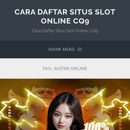
CARA DAFTAR SITUS SLOT
ONLINE CQ9
Cara Daftar Situs Slot Online CQ9
SHOW MENU
TAG:
SLOT88 ONLINE