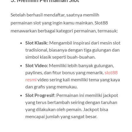
Setelah berhasil mendaftar, saatnya memilih
permainan slot yang ingin kamu mainkan. Slot88
menawarkan berbagai kategori permainan, termasuk:
Slot Klasik:
Mengambil inspirasi dari mesin slot
tradisional, biasanya dengan tiga gulungan dan
simbol klasik seperti buah-buahan.
Slot Video:
Memiliki lebih banyak gulungan,
paylines, dan fitur bonus yang menarik.
slot88
resmi
video sering kali memiliki tema yang kaya
dan grafis yang memukau.
Slot Progresif:
Permainan ini memiliki jackpot
yang terus bertambah seiring dengan taruhan
yang dilakukan oleh pemain. Jackpot bisa
mencapai jumlah yang sangat besar.