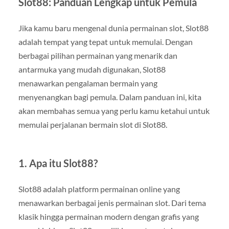
Slot88: Panduan Lengkap untuk Pemula
Jika kamu baru mengenal dunia permainan slot, Slot88
adalah tempat yang tepat untuk memulai. Dengan
berbagai pilihan permainan yang menarik dan
antarmuka yang mudah digunakan, Slot88
menawarkan pengalaman bermain yang
menyenangkan bagi pemula. Dalam panduan ini, kita
akan membahas semua yang perlu kamu ketahui untuk
memulai perjalanan bermain slot di Slot88.
1. Apa itu Slot88?
Slot88 adalah platform permainan online yang
menawarkan berbagai jenis permainan slot. Dari tema
klasik hingga permainan modern dengan grafis yang