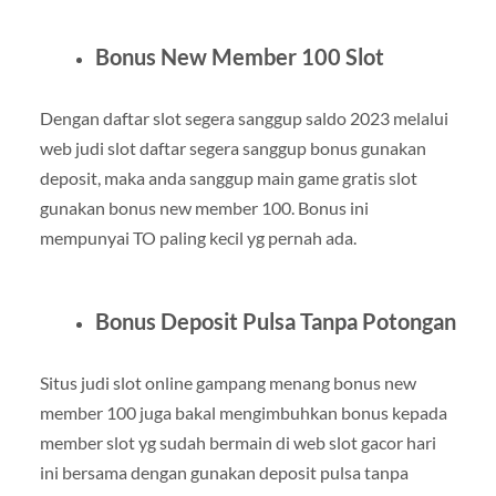
Bonus New Member 100 Slot
Dengan daftar slot segera sanggup saldo 2023 melalui
web judi slot daftar segera sanggup bonus gunakan
deposit, maka anda sanggup main game gratis slot
gunakan bonus new member 100. Bonus ini
mempunyai TO paling kecil yg pernah ada.
Bonus Deposit Pulsa Tanpa Potongan
Situs judi slot online gampang menang bonus new
member 100 juga bakal mengimbuhkan bonus kepada
member slot yg sudah bermain di web slot gacor hari
ini bersama dengan gunakan deposit pulsa tanpa