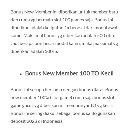
Bonus New Member ini diberikan untuk member baru
dan cuma yg bermain slot 100 games saja. Bonus ini
diberikan adalah kelipatan 1x berasal dari modal awal
kamu. Maksimal bonus yg diberikan adalah 500 ribu.
Jadi berapa pun besar modal kamu, maka maksimal yg
diberikan adalah 500rb.
Bonus New Member 100 TO Kecil
Bonus ini serupa bersama dengan bonus diatas Bonus
new member 100% (slot game) cuma saja bonus slot
game gacor yg diberikan ini mempunyai TO yg kecil.
Bonus ini sering diakui sebagai bonus saldo gunakan
deposit 2023 di Indonesia.