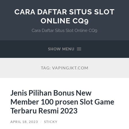
CARA DAFTAR SITUS SLOT
ONLINE CQ9
Cara Daftar Situs Slot Online CQ9
SHOW MENU
TAG:
VAPINGJKT.COM
Jenis Pilihan Bonus New
Member 100 prosen Slot Game
Terbaru Resmi 2023
APRIL 18, 2023
/
STICKY