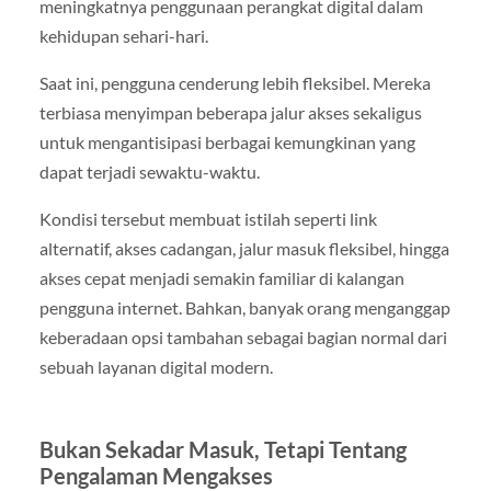
meningkatnya penggunaan perangkat digital dalam
kehidupan sehari-hari.
Saat ini, pengguna cenderung lebih fleksibel. Mereka
terbiasa menyimpan beberapa jalur akses sekaligus
untuk mengantisipasi berbagai kemungkinan yang
dapat terjadi sewaktu-waktu.
Kondisi tersebut membuat istilah seperti link
alternatif, akses cadangan, jalur masuk fleksibel, hingga
akses cepat menjadi semakin familiar di kalangan
pengguna internet. Bahkan, banyak orang menganggap
keberadaan opsi tambahan sebagai bagian normal dari
sebuah layanan digital modern.
Bukan Sekadar Masuk, Tetapi Tentang
Pengalaman Mengakses