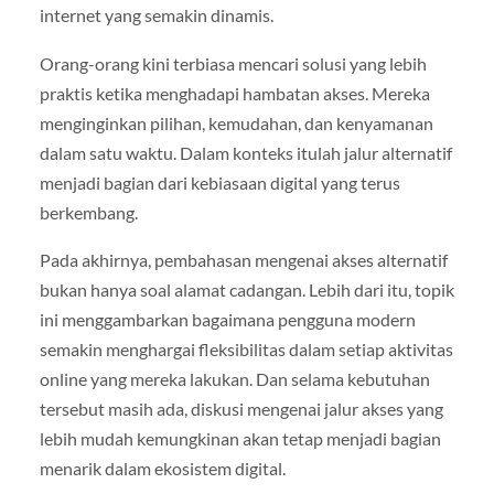
internet yang semakin dinamis.
Orang-orang kini terbiasa mencari solusi yang lebih
praktis ketika menghadapi hambatan akses. Mereka
menginginkan pilihan, kemudahan, dan kenyamanan
dalam satu waktu. Dalam konteks itulah jalur alternatif
menjadi bagian dari kebiasaan digital yang terus
berkembang.
Pada akhirnya, pembahasan mengenai akses alternatif
bukan hanya soal alamat cadangan. Lebih dari itu, topik
ini menggambarkan bagaimana pengguna modern
semakin menghargai fleksibilitas dalam setiap aktivitas
online yang mereka lakukan. Dan selama kebutuhan
tersebut masih ada, diskusi mengenai jalur akses yang
lebih mudah kemungkinan akan tetap menjadi bagian
menarik dalam ekosistem digital.