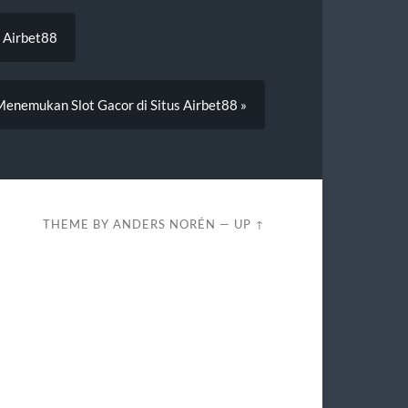
 Airbet88
enemukan Slot Gacor di Situs Airbet88 »
THEME BY
ANDERS NORÉN
—
UP ↑