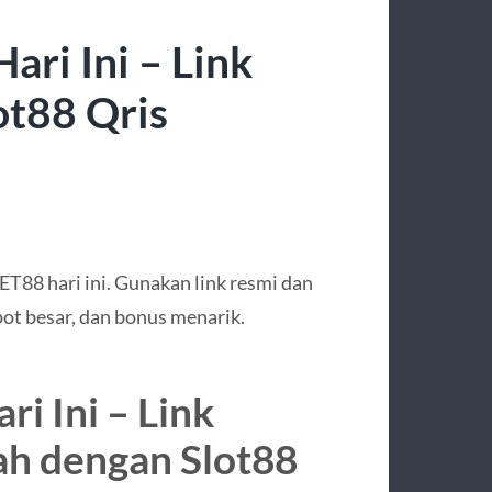
ri Ini – Link
ot88 Qris
88 hari ini. Gunakan link resmi dan
pot besar, dan bonus menarik.
i Ini – Link
h dengan Slot88