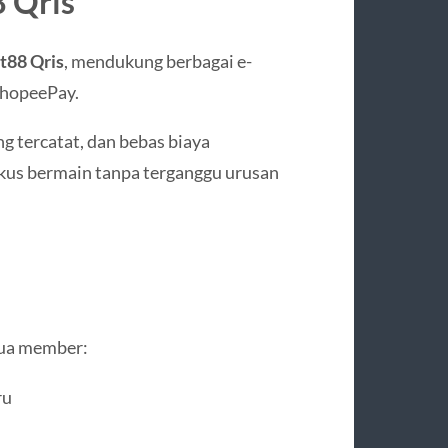
8 Qris
t88 Qris
, mendukung berbagai e-
ShopeePay.
g tercatat, dan bebas biaya
kus bermain tanpa terganggu urusan
ua member:
ru