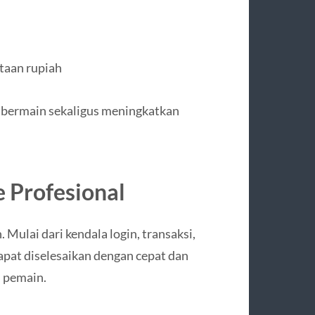
taan rupiah
ermain sekaligus meningkatkan
 Profesional
ulai dari kendala login, transaksi,
pat diselesaikan dengan cepat dan
 pemain.