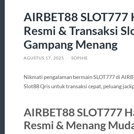
AIRBET88 SLOT777 Ha
Resmi & Transaksi Sl
Gampang Menang
AGUSTUS 17, 2025
/
SOPHIE
Nikmati pengalaman bermain SLOT777 di AIRBET
Slot88 Qris untuk transaksi cepat, peluang jack
AIRBET88 SLOT777 Har
Resmi & Menang Muda