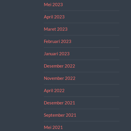
Mei 2023
April 2023
Maret 2023
Februari 2023
Januari 2023
Desember 2022
November 2022
April 2022
Desember 2021
September 2021
Mei 2021