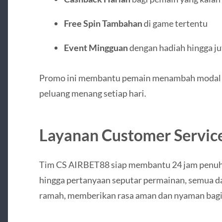
Free Spin Tambahan
di game tertentu
Event Mingguan
dengan hadiah hingga ju
Promo ini membantu pemain menambah modal b
peluang menang setiap hari.
Layanan Customer Service
Tim CS AIRBET88 siap membantu 24 jam penuh. M
hingga pertanyaan seputar permainan, semua da
ramah, memberikan rasa aman dan nyaman bagi