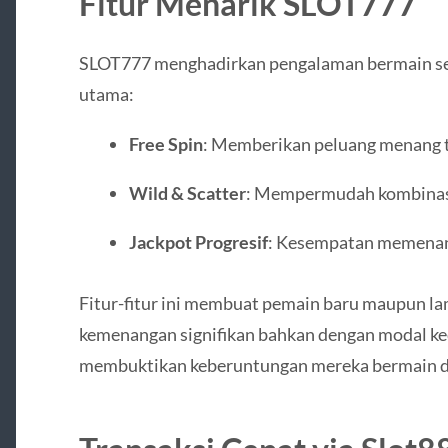
Fitur Menarik SLOT777
SLOT777 menghadirkan pengalaman bermain se
utama:
Free Spin
: Memberikan peluang menang
Wild & Scatter
: Mempermudah kombinas
Jackpot Progresif
: Kesempatan memenang
Fitur-fitur ini membuat pemain baru maupun la
kemenangan signifikan bahkan dengan modal k
membuktikan keberuntungan mereka bermain d