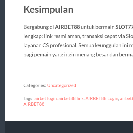
Kesimpulan
Bergabung di
AIRBET88
untuk bermain
SLOT77
lengkap: link resmi aman, transaksi cepat via S
layanan CS profesional. Semua keunggulan ini 
bagi pemain yang ingin menang besar dan berma
Categories:
Uncategorized
Tags:
airbet login
,
airbet88 link
,
AIRBET88 Login
,
airbe
AIRBET88