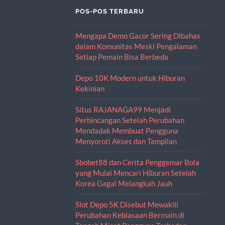
POS-POS TERBARU
Mengapa Demo Gacor Sering Dibahas
dalam Komunitas Meski Pengalaman
Setiap Pemain Bisa Berbeda
Depo 10K Modern untuk Hiburan
Kekinian
Situs RAJANAGA99 Menjadi
Perbincangan Setelah Perubahan
Mendadak Membuat Pengguna
Menyoroti Akses dan Tampilan
Sbobet88 dan Cerita Penggemar Bola
yang Mulai Mencari Hiburan Setelah
Korea Gagal Melangkah Jauh
Slot Depo 5K Disebut Mewakili
Perubahan Kebiasaan Bermain di