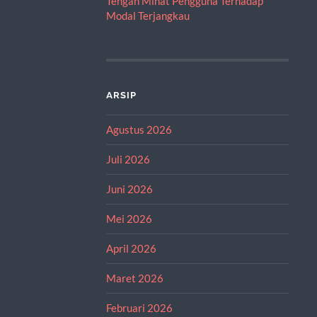
Tengah Minat Pengguna Terhadap
Modal Terjangkau
ARSIP
Agustus 2026
Juli 2026
Juni 2026
Mei 2026
April 2026
Maret 2026
Februari 2026