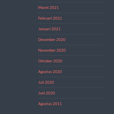
Maret 2021
Februari 2021
Januari 2021
Desember 2020
November 2020
Oktober 2020
Agustus 2020
Juli 2020
Juni 2020
Agustus 2011