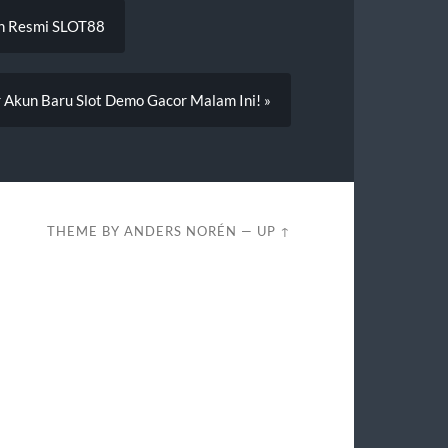
gen Resmi SLOT88
r Akun Baru Slot Demo Gacor Malam Ini! »
THEME BY
ANDERS NORÉN
—
UP ↑