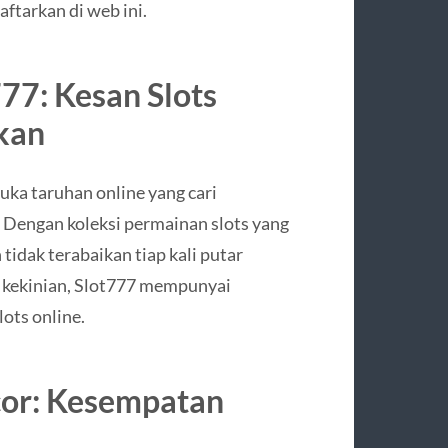
tarkan di web ini.
77: Kesan Slots
kan
uka taruhan online yang cari
Dengan koleksi permainan slots yang
 tidak terabaikan tiap kali putar
t kekinian, Slot777 mempunyai
ots online.
cor: Kesempatan