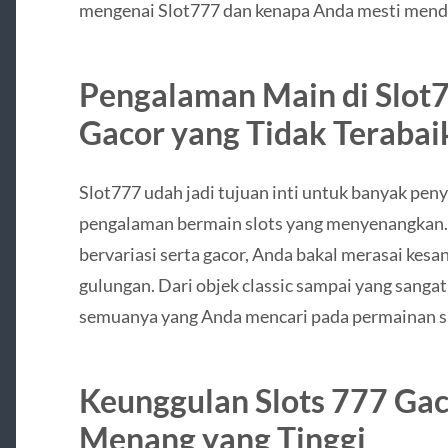
mengenai Slot777 dan kenapa Anda mesti mendaf
Pengalaman Main di Slot7
Gacor yang Tidak Terabai
Slot777 udah jadi tujuan inti untuk banyak peny
pengalaman bermain slots yang menyenangkan. 
bervariasi serta gacor, Anda bakal merasai kesan
gulungan. Dari objek classic sampai yang sanga
semuanya yang Anda mencari pada permainan sl
Keunggulan Slots 777 Ga
Menang yang Tinggi