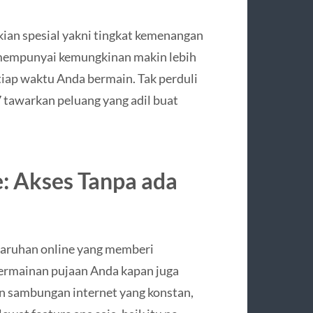
ian spesial yakni tingkat kemenangan
a mempunyai kemungkinan makin lebih
iap waktu Anda bermain. Tak perduli
 tawarkan peluang yang adil buat
: Akses Tanpa ada
taruhan online yang memberi
permainan pujaan Anda kapan juga
n sambungan internet yang konstan,