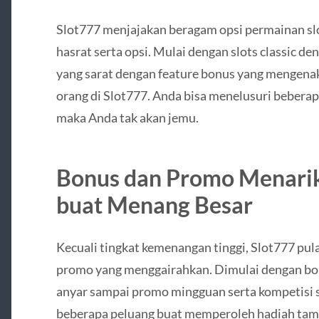
Slot777 menjajakan beragam opsi permainan sl
hasrat serta opsi. Mulai dengan slots classic d
yang sarat dengan feature bonus yang mengena
orang di Slot777. Anda bisa menelusuri beberapa
maka Anda tak akan jemu.
Bonus dan Promo Menarik
buat Menang Besar
Kecuali tingkat kemenangan tinggi, Slot777 pu
promo yang menggairahkan. Dimulai dengan bon
anyar sampai promo mingguan serta kompetisi s
beberapa peluang buat memperoleh hadiah ta