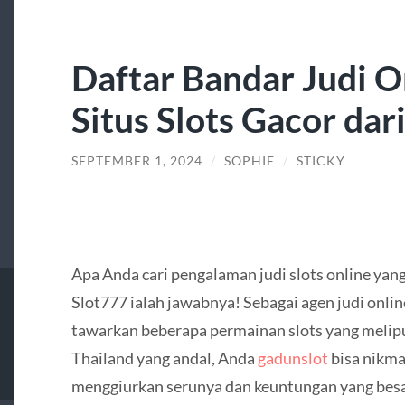
Daftar Bandar Judi O
Situs Slots Gacor dar
SEPTEMBER 1, 2024
/
SOPHIE
/
STICKY
Apa Anda cari pengalaman judi slots online yan
Slot777 ialah jawabnya! Sebagai agen judi onlin
tawarkan beberapa permainan slots yang melipu
Thailand yang andal, Anda
gadunslot
bisa nikma
menggiurkan serunya dan keuntungan yang besar.