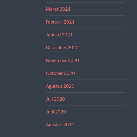
Maret 2021
Februari 2021
Januari 2021
Desember 2020
November 2020
Oktober 2020
Agustus 2020
Juli 2020
Juni 2020
Agustus 2011