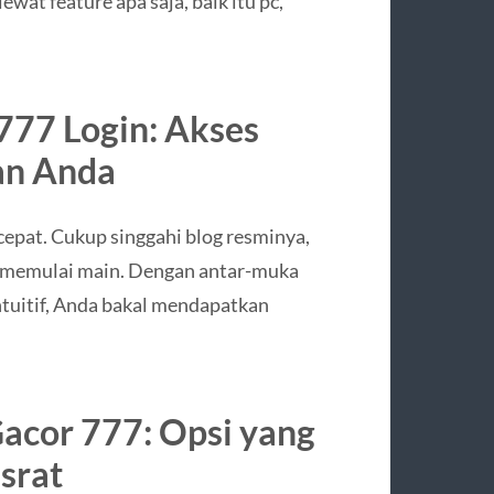
at feature apa saja, baik itu pc,
777 Login: Akses
an Anda
cepat. Cukup singgahi blog resminya,
uk memulai main. Dengan antar-muka
ntuitif, Anda bakal mendapatkan
acor 777: Opsi yang
srat