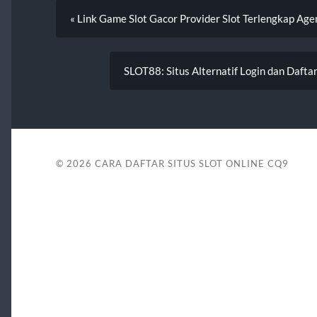
« Link Game Slot Gacor Provider Slot Terlengkap A
SLOT88: Situs Alternatif Login dan Dafta
© 2026
CARA DAFTAR SITUS SLOT ONLINE CQ9