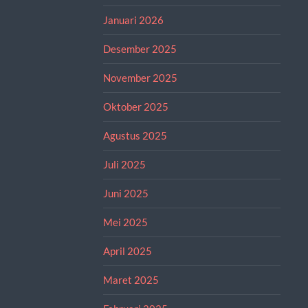
Januari 2026
Desember 2025
November 2025
Oktober 2025
Agustus 2025
Juli 2025
Juni 2025
Mei 2025
April 2025
Maret 2025