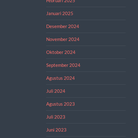
Februari 2025
Januari 2025
Desember 2024
November 2024
Oktober 2024
September 2024
Agustus 2024
Juli 2024
Agustus 2023
Juli 2023
Juni 2023