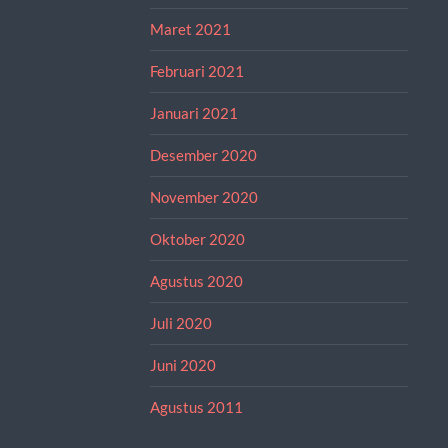
Maret 2021
Februari 2021
Januari 2021
Desember 2020
November 2020
Oktober 2020
Agustus 2020
Juli 2020
Juni 2020
Agustus 2011