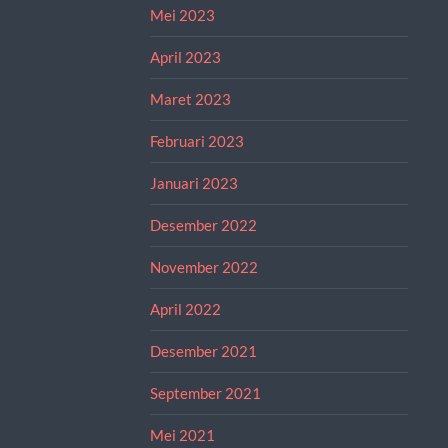
Mei 2023
April 2023
Maret 2023
Februari 2023
Januari 2023
Desember 2022
November 2022
April 2022
Desember 2021
September 2021
Mei 2021