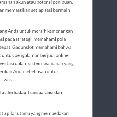
eamanan akun atau potensi penipuan.
yar, memastikan setiap sesi bermain
uang Anda untuk meraih kemenangan
si pada strategi, memahami pola
 tepat. Gadunslot memahami bahwa
 untuk pengalaman berjudi online
investasi dalam sistem keamanan yang
erikan Anda kebebasan untuk
aswas.
ot Terhadap Transparansi dan
 satu pilar utama yang membedakan