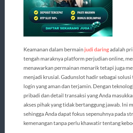
Keamanan dalam bermain
judi daring
adalah pri
tengah maraknya platform perjudian online, me
menawarkan permainan menarik tetapi juga me
menjadi krusial. Gadunslot hadir sebagai solus
login yang aman dan terjamin. Dengan teknologi 
pribadi dan detail transaksi yang Anda masukkan
akses pihak yang tidak bertanggung jawab. Ini
sehingga Anda dapat fokus sepenuhnya pada st
kemenangan tanpa perlu khawatir tentang kebo