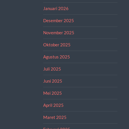
Januari 2026
Desember 2025
November 2025
Oktober 2025
Agustus 2025
Juli 2025
Juni 2025
Mei 2025
April 2025
Maret 2025