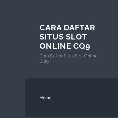
CARA DAFTAR
SITUS SLOT
ONLINE CQ9
Cara Daftar Situs Slot Online
CQ9
Home