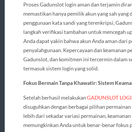
Proses Gadunslot login aman dan terjamin dira
memastikan hanya pemilik akun yang sah yang 
penggunaan kata sandi yang terenkripsi, Gadun
langkah verifikasi tambahan untuk mencegah upa
Anda dapat yakin bahwa akun Anda aman dari p
penyalahgunaan. Kepercayaan dan keamanan pe
Gadunslot, dan komitmen ini tercermin dalam s
termasuk sistem login yang solid.
Fokus Bermain Tanpa Khawatir: Sistem Keama
Setelah berhasil melakukan
GADUNSLOT LOG
disuguhkan dengan berbagai pilihan permainan
lebih dari sekadar variasi permainan, keamana
memungkinkan Anda untuk benar-benar fokus pa