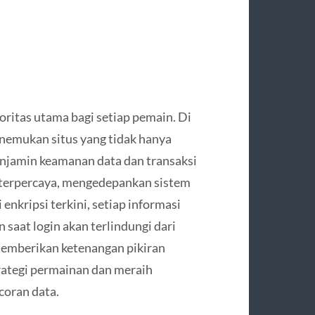
oritas utama bagi setiap pemain. Di
nemukan situs yang tidak hanya
njamin keamanan data dan transaksi
i terpercaya, mengedepankan sistem
enkripsi terkini, setiap informasi
 saat login akan terlindungi dari
 memberikan ketenangan pikiran
rategi permainan dan meraih
coran data.