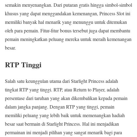
semakin menyenangkan. Dari putaran gratis hingga simbol-simbol
khusus yang dapat menggandakan kemenangan, Princess Slot ini
memiliki banyak hal menarik yang menunggu untuk ditemukan
oleh para pemain. Fitur-fitur bonus tersebut juga dapat membantu
pemain meningkatkan peluang mereka untuk meraih kemenangan
besar.
RTP Tinggi
Salah satu keunggulan utama dari Starlight Princess adalah
tingkat RTP yang tinggi. RTP, atau Return to Player, adalah
persentase dari taruhan yang akan dikembalikan kepada pemain
dalam jangka panjang. Dengan RTP yang tinggi, pemain
memiliki peluang yang lebih baik untuk memenangkan hadiah
besar saat bermain di Starlight Princess. Hal ini menjadikan
permainan ini menjadi pilihan yang sangat menarik bagi para