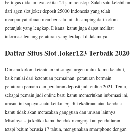
bertugas didalamnya sekitar 24 jam nonstop. Salah satu kelebihan
dari agen slot joker deposit 25000 Indonesia yang telah
mempunyai ribuan member satu ini, di samping dari kolom
petunjuk yang lengkap. Disana, kamu juga dapat melihat
informasi tentang peraturan yang terdapat didalamnya.
Daftar Situs Slot Joker123 Terbaik 2020
Dimana kolom ketentuan ini sangat urgen untuk kamu ketahui,
baik mulai dari ketentuan permainan, peraturan bermain,
peraturan pemain dan peraturan deposit judi online 2021. Tentu,
sebagai pemain judi online baru kamu memerlukan informasi ini,
urusan ini supaya suatu ketika terjadi kekeliruan atau kendala
kamu tidak akan merasakan gangguan dan urusan lainnya.
Misalnya saja ketika kamu hendak mengerjakan pendaftaran
tetapi belum berusia 17 tahun, mengunakan smartphone dengan