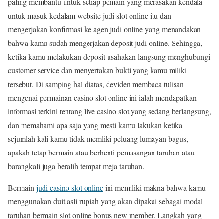
paling membantu untuk setiap pemain yang merasakan kendala
untuk masuk kedalam website judi slot online itu dan
mengerjakan konfirmasi ke agen judi online yang menandakan
bahwa kamu sudah mengerjakan deposit judi online. Sehingga,
ketika kamu melakukan deposit usahakan langsung menghubungi
customer service dan menyertakan bukti yang kamu miliki
tersebut. Di samping hal diatas, deviden membaca tulisan
mengenai permainan casino slot online ini ialah mendapatkan
informasi terkini tentang live casino slot yang sedang berlangsung,
dan memahami apa saja yang mesti kamu lakukan ketika
sejumlah kali kamu tidak memliki peluang lumayan bagus,
apakah tetap bermain atau berhenti pemasangan taruhan atau
barangkali juga beralih tempat meja taruhan.
Bermain
judi casino slot online
ini memiliki makna bahwa kamu
menggunakan duit asli rupiah yang akan dipakai sebagai modal
taruhan bermain slot online bonus new member. Langkah yang