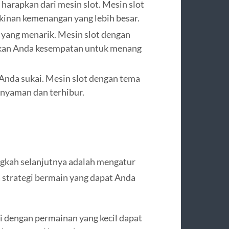
arapkan dari mesin slot. Mesin slot
kinan kemenangan yang lebih besar.
s yang menarik. Mesin slot dengan
ikan Anda kesempatan untuk menang
 Anda sukai. Mesin slot dengan tema
nyaman dan terhibur.
ngkah selanjutnya adalah mengatur
 strategi bermain yang dapat Anda
i dengan permainan yang kecil dapat