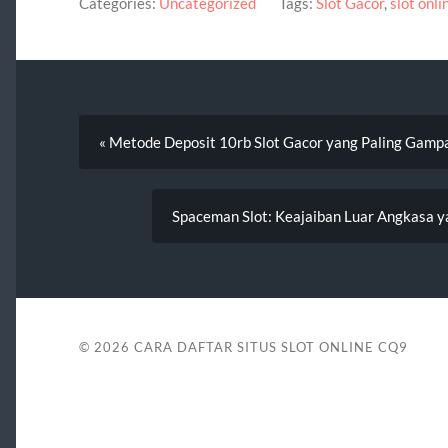
Categories:
Uncategorized
Tags:
Slot Gacor
,
slot onli
« Metode Deposit 10rb Slot Gacor yang Paling Gamp
Spaceman Slot: Keajaiban Luar Angkasa 
© 2026
CARA DAFTAR SITUS SLOT ONLINE CQ9