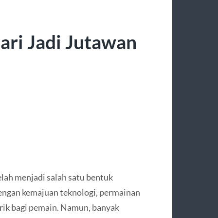
ari Jadi Jutawan
elah menjadi salah satu bentuk
Dengan kemajuan teknologi, permainan
arik bagi pemain. Namun, banyak