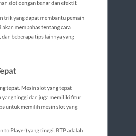
n slot dengan benar dan efektif.
dan trik yang dapat membantu pemain
i akan membahas tentang cara
, dan beberapa tips lainnya yang
Tepat
ng tepat. Mesin slot yang tepat
yang tinggi dan juga memiliki fitur
ps untuk memilih mesin slot yang
n to Player) yang tinggi. RTP adalah