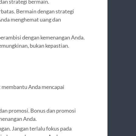
an strategi bermain.
rbatas. Bermain dengan strategi
 Anda menghemat uang dan
u berambisi dengan kemenangan Anda.
emungkinan, bukan kepastian.
pat membantu Anda mencapai
dan promosi. Bonus dan promosi
menangan Anda.
an. Jangan terlalu fokus pada