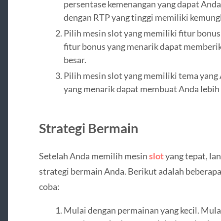
persentase kemenangan yang dapat Anda h
dengan RTP yang tinggi memiliki kemung
Pilih mesin slot yang memiliki fitur bonu
fitur bonus yang menarik dapat member
besar.
Pilih mesin slot yang memiliki tema yang
yang menarik dapat membuat Anda lebih 
Strategi Bermain
Setelah Anda memilih mesin
slot
yang tepat, la
strategi bermain Anda. Berikut adalah beberapa
coba:
Mulai dengan permainan yang kecil. Mula