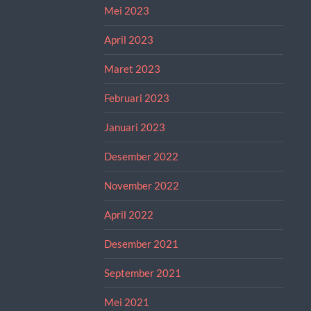
Mei 2023
April 2023
Maret 2023
Februari 2023
Januari 2023
Desember 2022
November 2022
April 2022
Desember 2021
September 2021
Mei 2021