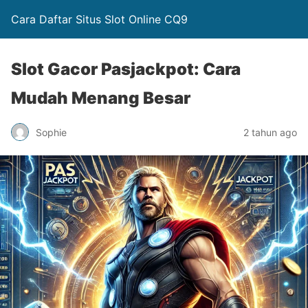
Cara Daftar Situs Slot Online CQ9
Slot Gacor Pasjackpot: Cara
Mudah Menang Besar
Sophie
2 tahun ago