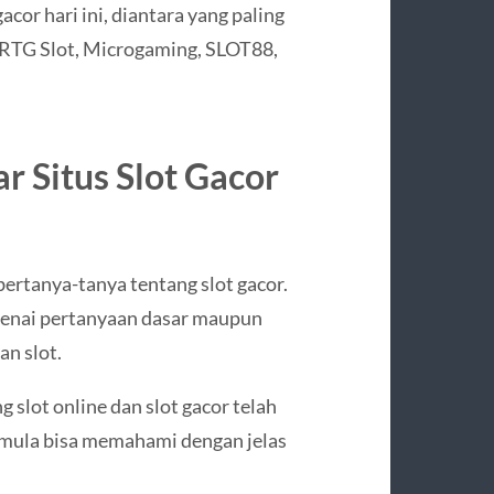
acor hari ini, diantara yang paling
, RTG Slot, Microgaming, SLOT88,
r Situs Slot Gacor
bertanya-tanya tentang slot gacor.
genai pertanyaan dasar maupun
n slot.
slot online dan slot gacor telah
emula bisa memahami dengan jelas