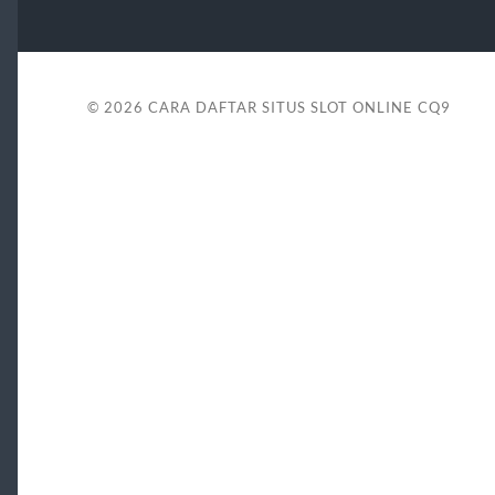
© 2026
CARA DAFTAR SITUS SLOT ONLINE CQ9