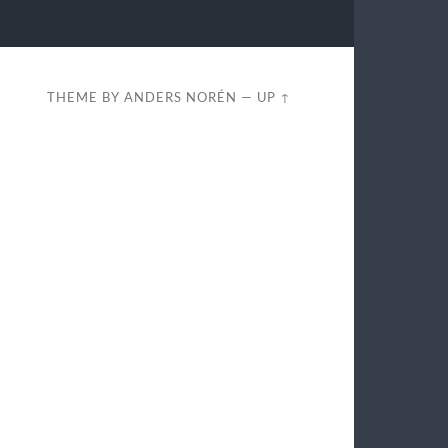
THEME BY
ANDERS NORÉN
—
UP ↑