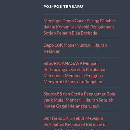
POS-POS TERBARU
Mengapa Demo Gacor Sering Dibahas
dalam Komunitas Meski Pengalaman
Setiap Pemain Bisa Berbeda
Depo 10K Modern untuk Hiburan
Kekinian
Situs RAJANAGA99 Menjadi
Perbincangan Setelah Perubahan
Mendadak Membuat Pengguna
Menyoroti Akses dan Tampilan
Sbobet88 dan Cerita Penggemar Bola
yang Mulai Mencari Hiburan Setelah
Korea Gagal Melangkah Jauh
Slot Depo 5K Disebut Mewakili
Perubahan Kebiasaan Bermain di