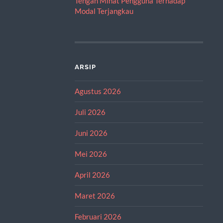
Tengah Minat Pengguna Terhadap
Modal Terjangkau
ARSIP
Agustus 2026
Juli 2026
Juni 2026
Mei 2026
April 2026
Maret 2026
Februari 2026