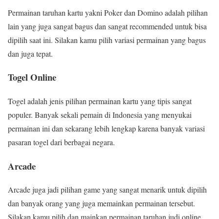
Permainan taruhan kartu yakni Poker dan Domino adalah pilihan
lain yang juga sangat bagus dan sangat recommended untuk bisa
dipilih saat ini. Silakan kamu pilih variasi permainan yang bagus
dan juga tepat.
Togel Online
Togel adalah jenis pilihan permainan kartu yang tipis sangat
populer. Banyak sekali pemain di Indonesia yang menyukai
permainan ini dan sekarang lebih lengkap karena banyak variasi
pasaran togel dari berbagai negara.
Arcade
Arcade juga jadi pilihan game yang sangat menarik untuk dipilih
dan banyak orang yang juga memainkan permainan tersebut.
Silakan kamu pilih dan mainkan permainan taruhan judi online