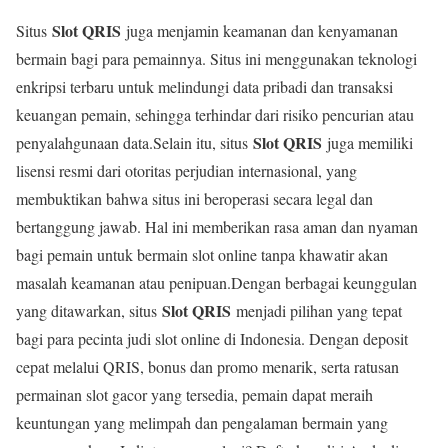
Slot QRIS
Situs
juga menjamin keamanan dan kenyamanan
bermain bagi para pemainnya. Situs ini menggunakan teknologi
enkripsi terbaru untuk melindungi data pribadi dan transaksi
keuangan pemain, sehingga terhindar dari risiko pencurian atau
Slot QRIS
penyalahgunaan data.Selain itu, situs
juga memiliki
lisensi resmi dari otoritas perjudian internasional, yang
membuktikan bahwa situs ini beroperasi secara legal dan
bertanggung jawab. Hal ini memberikan rasa aman dan nyaman
bagi pemain untuk bermain slot online tanpa khawatir akan
masalah keamanan atau penipuan.Dengan berbagai keunggulan
Slot QRIS
yang ditawarkan, situs
menjadi pilihan yang tepat
bagi para pecinta judi slot online di Indonesia. Dengan deposit
cepat melalui QRIS, bonus dan promo menarik, serta ratusan
permainan slot gacor yang tersedia, pemain dapat meraih
keuntungan yang melimpah dan pengalaman bermain yang