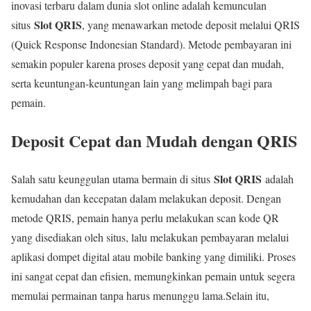
inovasi terbaru dalam dunia slot online adalah kemunculan
Slot QRIS
situs
, yang menawarkan metode deposit melalui QRIS
(Quick Response Indonesian Standard). Metode pembayaran ini
semakin populer karena proses deposit yang cepat dan mudah,
serta keuntungan-keuntungan lain yang melimpah bagi para
pemain.
Deposit Cepat dan Mudah dengan QRIS
Slot QRIS
Salah satu keunggulan utama bermain di situs
adalah
kemudahan dan kecepatan dalam melakukan deposit. Dengan
metode QRIS, pemain hanya perlu melakukan scan kode QR
yang disediakan oleh situs, lalu melakukan pembayaran melalui
aplikasi dompet digital atau mobile banking yang dimiliki. Proses
ini sangat cepat dan efisien, memungkinkan pemain untuk segera
memulai permainan tanpa harus menunggu lama.Selain itu,